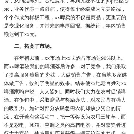
货，从商品陈列到货柜展示，再到无处不在的pop招贴提
示，业务代表一路跟踪，使得每个终端成为完美终端，
个个作成为样板工程，xx啤卖的不仅是商品，更重要的
是专业化服务，并带来的丰厚回报。据统计，年内销售
额达到了xx元。
二、拓宽了市场。
在年初以前，xx市场上xx啤酒占市场达90%以上。
而xx啤酒较我们的啤酒落后许多，对于竞争，我们采取
了提高服务质量的'办法，大做销售广告，在当地多家媒
体做广告，收到了明显的效果。结果使xx地老百姓对xx
啤酒家喻户晓，人人皆知。同时我们大力在农村促销啤
酒。在促销中，采取赠品与奖励办法，对农民具有强大
的吸引力。如针对部分农民急需农机却缺少资金的情
况，在开盖有奖活动中，把一等奖设为农用三轮车，而
不是彩电、冰箱、空调之类的高档电器，并对获奖者进
行大力宣传，使农民们怀着获得一辆三轮车的梦想，在