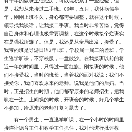
有十年的做班主任经历，可以说积累了一些经验，但
是，我却从未接过二手班。06年，五月，我休病假半
年，刚刚上班不久，身心都需要调整，就在这个时候，
领导找我谈话，让我接二手班。我当时非常苦恼，觉得
自己身体和心理也极需要调整，在这个时候接个烂班实
在是强我所难了。但是，我还是从全局出发，接受了。
我带的班是导游日语2年1班，学校属一属二的差班，学
生逃学旷课，不穿校服，一盘散沙。在我接班以前的将
近一年的时间里，只得过一面红旗。刚接班的时候，他
们不接受我，当时的班长，当着我的面对我说：我们不
接受你，我们喜欢原来的老师。说我是他们的后妈。当
时，正是招生的时期，他们都帮原来的老师招生，把我
晾在一边。上间操的时候，开班会的时候，好几个学生
不参加，给原来的老师打复习题去了。
有一个男生，一直逃学旷课，在一个小时的时间里
接连让德育主任和教学主任抓住，我对他进行批评教