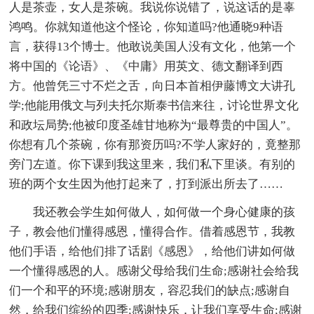
人是茶壶，女人是茶碗。我说你说错了，说这话的是辜
鸿鸣。你就知道他这个怪论，你知道吗?他通晓9种语
言，获得13个博士。他敢说美国人没有文化，他第一个
将中国的《论语》、《中庸》用英文、德文翻译到西
方。他曾凭三寸不烂之舌，向日本首相伊藤博文大讲孔
学;他能用俄文与列夫托尔斯泰书信来往，讨论世界文化
和政坛局势;他被印度圣雄甘地称为“最尊贵的中国人”。
你想有几个茶碗，你有那资历吗?不学人家好的，竟整那
旁门左道。你下课到我这里来，我们私下里谈。有别的
班的两个女生因为他打起来了，打到派出所去了……
我还教会学生如何做人，如何做一个身心健康的孩
子，教会他们懂得感恩，懂得合作。借着感恩节，我教
他们手语，给他们排了话剧《感恩》，给他们讲如何做
一个懂得感恩的人。感谢父母给我们生命;感谢社会给我
们一个和平的环境;感谢朋友，容忍我们的缺点;感谢自
然，给我们缤纷的四季;感谢快乐，让我们享受生命;感谢