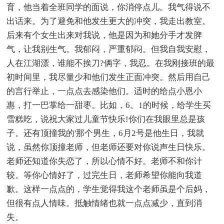
育，他当着全班同学的面说，你消停点儿。我气得说不
出话来。为了避免和他发生更大的冲突，我走出教室。
后来有个女生出来对我说，他是因为和她分手才发脾
气，让我别生气。我郁闷，严重郁闷。但我自我安慰，
人在江湖漂，谁能不挨刀?俩字，我忍。在我刚接班的最
初时间里，我尽量少和他们发生正面冲突。然后用自己
的言行举止，一点点去感染他们。适时的给点小恩小
惠，打一巴掌给一甜枣。比如，6。1的时候，给学生买
雪糕吃，说祝大家过儿童节快乐!你们在我眼里总是孩
子。还有顶撞我的'那个男生，6月2号是他生日，我就
说，虽然你顶撞老师，但老师还要对你说声生日快乐。
老师还知道你失恋了，所以心情不好。老师不和你计
较。等你心情好了，过完生日，老师希望你能向我道
歉。这样一点点的，学生觉得我这个老师虽是个后妈，
但很有点人情味。抵触情绪也就一点点减少，直到消
失。