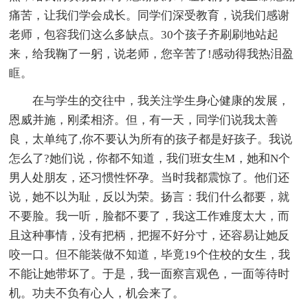
痛苦，让我们学会成长。同学们深受教育，说我们感谢
老师，包容我们这么多缺点。30个孩子齐刷刷地站起
来，给我鞠了一躬，说老师，您辛苦了!感动得我热泪盈
眶。
在与学生的交往中，我关注学生身心健康的发展，
恩威并施，刚柔相济。但，有一天，同学们说我太善
良，太单纯了,你不要认为所有的孩子都是好孩子。我说
怎么了?她们说，你都不知道，我们班女生M，她和N个
男人处朋友，还习惯性怀孕。当时我都震惊了。他们还
说，她不以为耻，反以为荣。扬言：我们什么都要，就
不要脸。我一听，脸都不要了，我这工作难度太大，而
且这种事情，没有把柄，把握不好分寸，还容易让她反
咬一口。但不能装做不知道，毕竟19个住校的女生，我
不能让她带坏了。于是，我一面察言观色，一面等待时
机。功夫不负有心人，机会来了。