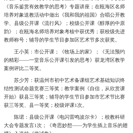
《音乐鉴赏有效教学的思考》专题讲座；在瓯海区名师
培养对象送教活动中做出《我和我的祖国》合唱公开教
学、县级公开课《流行风》；校级公开课《醇厚的中原
韵》；在瓯海名师培养对象考核中获优秀；获校级先进
教师称号；辅导的学生节目参加区艺术节多次获奖。
王小英：市公开课；《牧场上的家》；《无法预约
的精彩——一堂音乐公开课引发的思考》获龙湾区教学
案例评比二等奖。
苏少芳：获温州市初中艺术备课组艺术基础知识终
结性测试命题竞赛三等奖；教学案例《自信，从欣赏课
开始》获县三等奖；辅导的学生节目参加市艺术节比赛
获三等奖、县一等奖；校级评课1次。
陈珺：县级公开课《电闪雷鸣波尔卡》；校教科研
大会专题发言1次；《奇思妙想——为学生插上音乐的翅