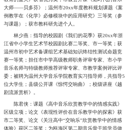
大师——贝多芬》；温州市20xx年度教科规划课题《案
例教学在《化学》必修模块中的应用研究》三等奖（参
与课题）；获市教科研先进个人。
林少燕：指导的校园剧《我们的花季》获20xx年浙
江省中小学生艺术节校园剧比赛二等奖、市一等奖；获
温州市初中艺术备课组艺术基础知识终结性测试命题竞
赛一等奖；担任市中学高级教师职务评审专家、市小学
音乐名师与特级教师推荐评审专家、市教学案例评比评
委；被聘为温州大学音乐学院教育实习指导师，共指导5
位大学生；县级公开课《惊愕交响曲》；校级讲座《越
剧流派赏析》。
陈君侠：课题《高中音乐欣赏教学中的情感实践》
区级立项；论文《表现性评价在音乐教学中的探索》获
市二等奖、论文《关注高中“交响乐”欣赏教学中的情感
体验》获区二等奖；为瓯海区第二期音乐骨干班学员做