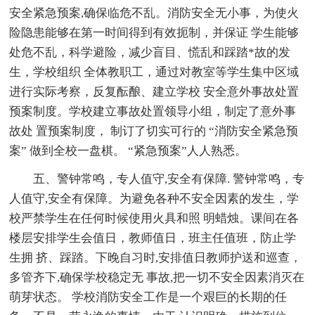
安全紧急预案,确保临危不乱。消防安全无小事，为使火
险隐患能够在第一时间得到有效扼制，并保证 学生能够
处危不乱，科学避险，减少盲目、慌乱和踩踏*故的发
生，学校组织 全体教职工，通过对教室等学生集中区域
进行实际考察，反复酝酿、建立学校 安全意外事故处置
预案制度。学校建立事故处置领导小组，制定了意外事
故处 置预案制度， 制订了切实可行的 “消防安全紧急预
案” 做到全校一盘棋。 “紧急预案”人人熟悉。
五、警钟常鸣，专人值守,安全有保障. 警钟常鸣，专
人值守,安全有保障。为避免各种不安全因素的发生，学
校严禁学生在任何时候使用火具和照 明蜡烛。课间在各
楼层安排学生会值日，教师值日，班主任值班，防止学
生拥 挤、踩踏。下晚自习时,安排值日教师护送和巡查，
多管齐下,确保学校稳定无 事故,把一切不安全因素消灭在
萌芽状态。 学校消防安全工作是一个艰巨的长期的任