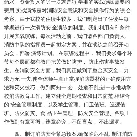
药水。资金投入的另一块就是每 学期的实战演练需要的
费用,实战演练是对消防安全意识和安全操作行为的综 合
考察。由于我校的住读生较多，我们制定出了住读生每
学期进行一次消防安 全演练的制度。我们利用有利条件
开展实战演练。每次活动之前，我们请各部 门负责人、
消防中队的指挥员一起拟定方案，并在演练之前召开动
员会，部署 演练计划。 在演练过程中， 我们要求每个环
节每个层面都有教师把关做好防护， 防止伤害事故发
生。在消防安全方面，我们真正做到了重金买安全，力
求万无 一失,使全体师生真正掌握消防器材的正确使用方
法和灭火技巧，做到两知一 会、处危不乱;进一步推动学
校消防教育工作。建立健全定期检查和日常防范 相结合
的`安全管理制度，以及学生管理、门卫值班、巡逻值
班、防火防灾、食 品卫生管理、防火安全管理、各项工
作做到有章可循，违章必究，不留盲点， 不出漏洞。
四、制订消防安全紧急预案,确保临危不乱. 制订消防