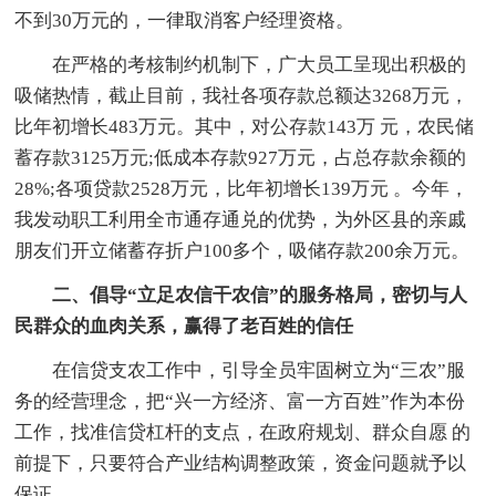
不到30万元的，一律取消客户经理资格。
在严格的考核制约机制下，广大员工呈现出积极的
吸储热情，截止目前，我社各项存款总额达3268万元，
比年初增长483万元。其中，对公存款143万 元，农民储
蓄存款3125万元;低成本存款927万元，占总存款余额的
28%;各项贷款2528万元，比年初增长139万元 。今年，
我发动职工利用全市通存通兑的优势，为外区县的亲戚
朋友们开立储蓄存折户100多个，吸储存款200余万元。
二、倡导“立足农信干农信”的服务格局，密切与人
民群众的血肉关系，赢得了老百姓的信任
在信贷支农工作中，引导全员牢固树立为“三农”服
务的经营理念，把“兴一方经济、富一方百姓”作为本份
工作，找准信贷杠杆的支点，在政府规划、群众自愿 的
前提下，只要符合产业结构调整政策，资金问题就予以
保证。