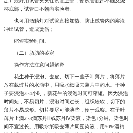
淀）最好用试管夹夹住试管上部，使试管底部不触及烧
杯底部，试管口不朝向实验者。
也可用酒精灯对试管直接加热。防止试管内的溶液
冲出试管，造成烫伤；
缩短实验时间。
（二）脂肪的鉴定
操作方法注意问题解释
花生种子浸泡、去皮、切下一些子叶薄片，将薄片
放在载玻片的水滴中，用吸水纸吸去装片中的水。干种
子要浸泡3~4小时，新花生的浸泡时间可缩短。因为浸泡
时间短，不易切片，浸泡时间过长，组织较软，切下的
薄片不易成形。切片要尽可能薄些，便于观察。在子叶
薄片上滴2~3滴苏丹Ⅲ或苏丹Ⅳ染液，染色1分钟。染色时
间不宜过长。用吸水纸吸去薄片周围染液，用50%酒精