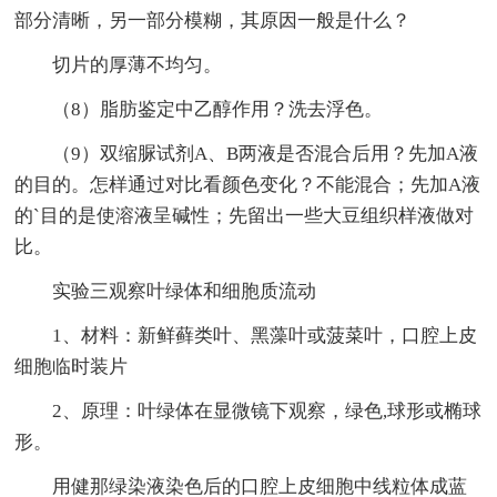
部分清晰，另一部分模糊，其原因一般是什么？
切片的厚薄不均匀。
（8）脂肪鉴定中乙醇作用？洗去浮色。
（9）双缩脲试剂A、B两液是否混合后用？先加A液
的目的。怎样通过对比看颜色变化？不能混合；先加A液
的`目的是使溶液呈碱性；先留出一些大豆组织样液做对
比。
实验三观察叶绿体和细胞质流动
1、材料：新鲜藓类叶、黑藻叶或菠菜叶，口腔上皮
细胞临时装片
2、原理：叶绿体在显微镜下观察，绿色,球形或椭球
形。
用健那绿染液染色后的口腔上皮细胞中线粒体成蓝