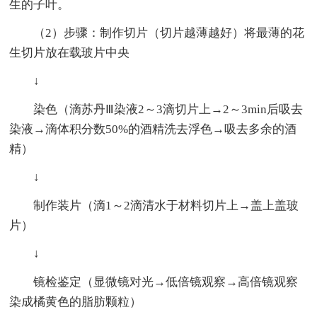
生的子叶。
（2）步骤：制作切片（切片越薄越好）将最薄的花
生切片放在载玻片中央
↓
染色（滴苏丹Ⅲ染液2～3滴切片上→2～3min后吸去
染液→滴体积分数50%的酒精洗去浮色→吸去多余的酒
精）
↓
制作装片（滴1～2滴清水于材料切片上→盖上盖玻
片）
↓
镜检鉴定（显微镜对光→低倍镜观察→高倍镜观察
染成橘黄色的脂肪颗粒）