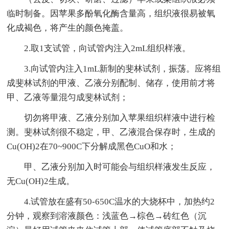
临时制备。因苹果多酚氧化酶含量高，组织液很易被氧
化成褐色，将产生的颜色掩盖。
2.取1支试管，向试管内注入2mL组织样液。
3.向试管内注入1mL新制的斐林试剂，振荡。应将组
成斐林试剂的甲液、乙液分别配制、储存，使用前才将
甲、乙液等量混匀成斐林试剂；
切勿将甲液、乙液分别加入苹果组织样液中进行检
测。斐林试剂很不稳定，甲、乙液混合保存时，生成的
Cu(OH)2在70~900C下分解成黑色CuO和水；
甲、乙液分别加入时可能会与组织样液发生反应，
无Cu(OH)2生成。
4.试管放在盛有50-650C温水的大烧杯中，加热约2
分钟，观察到溶液颜色：浅蓝色→棕色→砖红色（沉