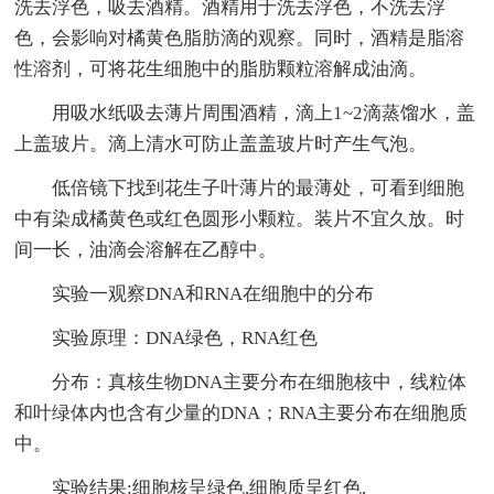
洗去浮色，吸去酒精。酒精用于洗去浮色，不洗去浮
色，会影响对橘黄色脂肪滴的观察。同时，酒精是脂溶
性溶剂，可将花生细胞中的脂肪颗粒溶解成油滴。
用吸水纸吸去薄片周围酒精，滴上1~2滴蒸馏水，盖
上盖玻片。滴上清水可防止盖盖玻片时产生气泡。
低倍镜下找到花生子叶薄片的最薄处，可看到细胞
中有染成橘黄色或红色圆形小颗粒。装片不宜久放。时
间一长，油滴会溶解在乙醇中。
实验一观察DNA和RNA在细胞中的分布
实验原理：DNA绿色，RNA红色
分布：真核生物DNA主要分布在细胞核中，线粒体
和叶绿体内也含有少量的DNA；RNA主要分布在细胞质
中。
实验结果:细胞核呈绿色,细胞质呈红色.