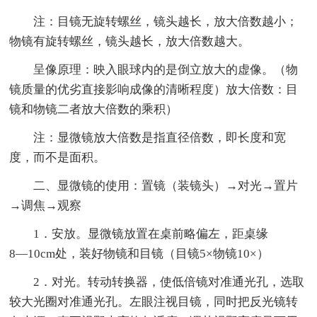
注：目镜无旋转螺丝，镜头越长，放大倍数越小；
物镜有旋转螺丝，镜头越长，放大倍数越大。
呈像原理：映入眼球内的是倒立放大的虚像。（物
镜质量的优劣直接影响成像的清晰程度）放大倍数：目
镜和物镜二者放大倍数的乘积）
注：显微镜放大倍数是指直径倍数，即长度和宽
度，而不是面积。
二、显微镜的使用：置镜（装镜头）→对光→置片
→调焦→观察
1．安放。显微镜放置在桌前略偏左，距桌缘
8―10cm处，装好物镜和目镜（目镜5×物镜10×）
2．对光。转动转换器，使低倍镜对准通光孔，选取
较大光圈对准通光孔。左眼注视目镜，同时把反光镜转