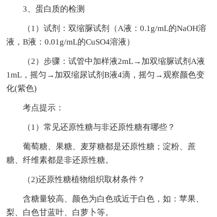
3、蛋白质的检测
（1）试剂：双缩脲试剂（A液：0.1g/mL的NaOH溶
液，B液：0.01g/mL的CuSO4溶液）
（2）步骤：试管中加样液2mL→加双缩脲试剂A液
1mL，摇匀→加双缩尿试剂B液4滴，摇匀→观察颜色变
化(紫色)
考点提示：
（1）常见还原性糖与非还原性糖有哪些？
葡萄糖、果糖、麦芽糖都是还原性糖；淀粉、蔗
糖、纤维素都是非还原性糖。
（2)还原性糖植物组织取材条件？
含糖量较高、颜色为白色或近于白色，如：苹果、
梨、白色甘蓝叶、白萝卜等。