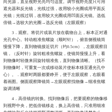
向光源，直至视野光亮均匀适度。调节视野亮度只可用
遮光器和反光镜，光线过强，改用较小光圈或用平面反
光镜；光线过弱，改用较大光圈或用凹面反光镜。选低
倍镜→选较大的光圈→选反光镜（左眼观察）
3．观察。将切片或装片放在载物台上，标本正对通
光孔中心。转动粗准焦螺旋（顺时针），俯首侧视镜筒
慢慢下降，直到物镜接近切片（约0.5cm），左眼观察目
镜，（反时针）旋转粗准焦螺旋，使镜筒慢慢上升，看
到物像时轻微来回旋转细准焦，直到物像清晰。（找不
到物像时，可重复一次或移动装片使标本移至通光孔中
心）。．观察时两眼都要睁开，便于左眼观察，右眼看
着画图。侧面观察降镜筒→左眼观察找物像→细准焦螺
旋调清晰
4．高倍镜的转换。找到物像后，把要观察的物像移
到视野中央，把低倍镜移走，换上高倍镜，只准用细准