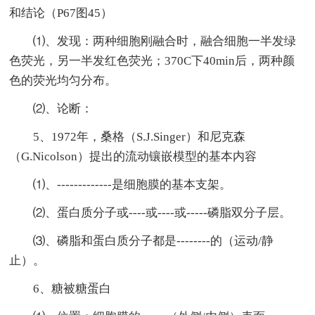
和结论（P67图45）
⑴、发现：两种细胞刚融合时，融合细胞一半发绿
色荧光，另一半发红色荧光；370C下40min后，两种颜
色的荧光均匀分布。
⑵、论断：
5、1972年，桑格（S.J.Singer）和尼克森
（G.Nicolson）提出的流动镶嵌模型的基本内容
⑴、-------------是细胞膜的基本支架。
⑵、蛋白质分子或----或----或-----磷脂双分子层。
⑶、磷脂和蛋白质分子都是--------的（运动/静
止）。
6、糖被糖蛋白