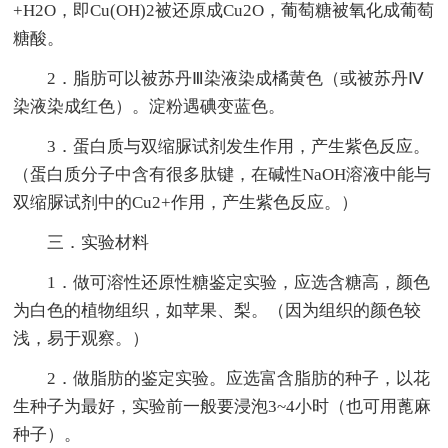
+H2O，即Cu(OH)2被还原成Cu2O，葡萄糖被氧化成葡萄
糖酸。
2．脂肪可以被苏丹Ⅲ染液染成橘黄色（或被苏丹Ⅳ
染液染成红色）。淀粉遇碘变蓝色。
3．蛋白质与双缩脲试剂发生作用，产生紫色反应。
（蛋白质分子中含有很多肽键，在碱性NaOH溶液中能与
双缩脲试剂中的Cu2+作用，产生紫色反应。）
三．实验材料
1．做可溶性还原性糖鉴定实验，应选含糖高，颜色
为白色的植物组织，如苹果、梨。（因为组织的颜色较
浅，易于观察。）
2．做脂肪的鉴定实验。应选富含脂肪的种子，以花
生种子为最好，实验前一般要浸泡3~4小时（也可用蓖麻
种子）。