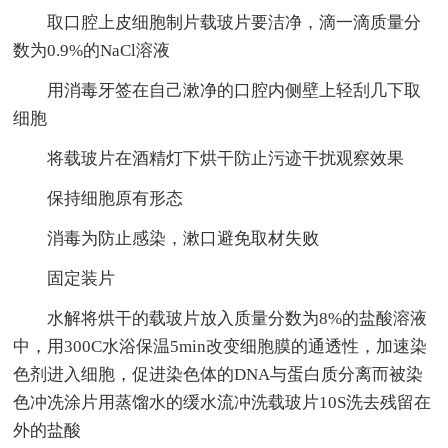
取口腔上皮细胞制片载玻片要洁净，滴一滴质量分
数为0.9%的NaCl溶液
用消毒牙签在自己漱净的口腔内侧壁上轻刮几下取
细胞
将载玻片在酒精灯下烘干防止污迹干扰观察效果
保持细胞原有形态
消毒为防止感染，漱口避免取材失败
固定装片
水解将烘干的载玻片放入质量分数为8%的盐酸溶液
中，用300C水浴保温5min改变细胞膜的通透性，加速染
色剂进入细胞，促进染色体的DNA与蛋白质分离而被染
色冲冼涂片用蒸馏水的缓水流冲洗载玻片10S洗去残留在
外的盐酸