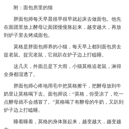
附：面包房里的猫
胖面包师每天早晨很早很早就起床去做面包。他先
在面团里放上酵母让面团慢慢胀起来，越变越大，再放
到炉子里去烤成面包。
莫格是胖面包师养的小猫，每天早上都到面包房去
捉老鼠。捉完老鼠，它就趴在炉子边上打瞌睡。
这几天，外面总是下大雨，小猫莫格追老鼠，淋得
全身都湿透了。
胖面包师心疼地用毛中把莫格擦干，把酵母放到牛
奶里让莫格喝下去。面包师说：“莫格，你受凉了，吃一
点酵母就不会感冒了。”莫格喝了有酵母的牛奶，又趴到
炉子边上打瞌睡。
睡着睡着，莫格的身体胀起来，越变越大，越变越