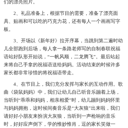
们的漂亮照片。
2、礼品准备上，根据节目的需要，准备了漂亮面
具、贴画和可以吃的巧克力花，还有每人一个画画写字
板。
3、开场以《新年好》拉开序幕，当跳到第二遍时幼
儿全部跑到后场，每人拿一条路老师写的自制春联祝福
语站好队形开始说，“一帆风顺，二龙腾飞”。最后站起
来将自己手拿的祝福语送给妈妈。活动结束的时候许多
家长都非常珍惜的将祝福语带走。
4、在节目上，我们充分发挥与家长的互动作用。歌
曲《袋鼠妈妈》中，我们让幼儿自己听音乐蹦着上场，
当听到“乖乖和妈妈，相亲相爱”时，幼儿蹦到妈妈怀里
与妈妈拥抱，这时候间奏音乐是“大灰狼”出来啦，我们
请好好小朋友来扮演大灰狼，当听到一声枪响的音乐
时，好好应声倒下，学的惟妙惟肖，逗的家长笑做一