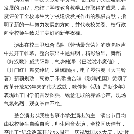
发展的历程，总结了学校教育教学工作取得的成果，高
度评价了全校师生为学校建设发展作出的积极贡献，指
明了新的一年努力发展的方向，并代表校党委、校行政
向全校师生致以了美好的新年祝福。
演出在校三甲班合唱队《劳动最光荣》的嘹亮歌声
中拉开了帷幕。整台演出主题鲜明，精彩纷呈。舞蹈
《好汉歌》威武阳刚，气势雄浑;《巴啦啦小魔仙》、
《开门红》舞姿绰约，温婉靓丽，电子琴独奏《大马铃
薯》新颖别致，寓教于乐;歌曲合唱《歌唱祖国》赞颂了
改革开放XX年来的伟大成就，歌伴舞《我们是新少年》
表现出了同学们奋发图强、锐意进取的赤诚心声。现场
气氛热烈，观众掌声不绝。
整台演出以我校各班小学生演出为主，演出节目均
由我校师生自编自演，师生同台表演，全校同庆佳节，
突出了“纪念改革开放XX周年、庆祝我国XX大庆，以“团