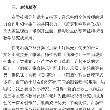
三、表演精彩
在学校领导的鼎力支持下，音乐科组全体教师的通
力合作引领学生们的共同努力。《萧瑟和鸣歌声飞扬》
为大家呈现出一场别开生面、精彩纷呈的葫芦丝和视谱
教学研究成果展。
伴随着葫芦丝齐奏《沂蒙山好风光》优美的声音，
文艺汇演拉开了帷幕。师生合唱《我和你》一曲为观众
带来了听觉盛宴；葫芦丝齐奏《草原上升起不落的太
阳》、《侗家儿童真快乐》配上打击乐器，使乐曲更有
另一番风味；合唱《卖报歌》、《雨后》歌曲处理形式
多样，台下的小朋友们都不约而同的跟着唱“啦啦啦，啦
啦啦，我是卖报的小行家。”值得一提的是歌曲《雨后》
是三水区艺术教研员汪军老师为低年级视谱研究小组所
创的一首原创作品。歌曲旋律优美、节奏明快。汇演中
段还有针对葫芦丝和视谱教学研究的知识抢答环节，同