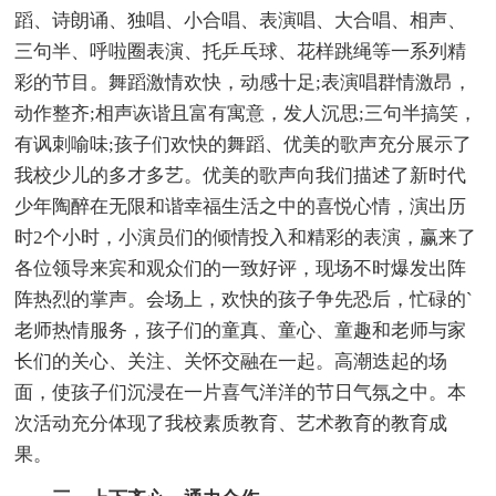
蹈、诗朗诵、独唱、小合唱、表演唱、大合唱、相声、
三句半、呼啦圈表演、托乒乓球、花样跳绳等一系列精
彩的节目。舞蹈激情欢快，动感十足;表演唱群情激昂，
动作整齐;相声诙谐且富有寓意，发人沉思;三句半搞笑，
有讽刺喻味;孩子们欢快的舞蹈、优美的歌声充分展示了
我校少儿的多才多艺。优美的歌声向我们描述了新时代
少年陶醉在无限和谐幸福生活之中的喜悦心情，演出历
时2个小时，小演员们的倾情投入和精彩的表演，赢来了
各位领导来宾和观众们的一致好评，现场不时爆发出阵
阵热烈的掌声。会场上，欢快的孩子争先恐后，忙碌的`
老师热情服务，孩子们的童真、童心、童趣和老师与家
长们的关心、关注、关怀交融在一起。高潮迭起的场
面，使孩子们沉浸在一片喜气洋洋的节日气氛之中。本
次活动充分体现了我校素质教育、艺术教育的教育成
果。