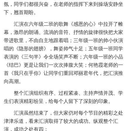
氛，同学们都很兴奋，在老师的指挥下来到操场安静坐
下，翘首期盼。
汇演在六年级二班的歌舞《感恩的心》中拉开了帷
幕，激昂的朗诵、流淌的音符、抒情的旋律很快把大家
带进歌里，不由自主地跟着唱；三年级一班的帅小伙演
唱的《隐形的翅膀》，舞姿帅气十足；五年级一班同学
表演的《三句半》令全场笑声不断；六年级一班的小品
《结巴》更是让我们一次次捧腹大笑；何艳霞老师的一
首《我只在乎你》让同学们重回邓丽君年代，把汇演推
向高潮。
整个汇演组织有序、过程紧凑、主持声情并茂、学
生们表演精彩纷呈，给每个人留下了深刻的印象。
汇演虽然结束了，但大家仍对每个节目的精彩之处
津津乐道，看来汇演取得了较大的成功。纵观整个汇
演，成功之处有四：