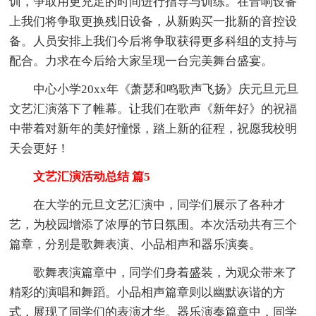
训，争取用更充足的时间进行指导与训练。在音响设备
上我们将争取更换残旧设备，从新购买一批新的音控设
备。人员安排上我们今后将争取获得更多科组的支持与
配合。力求在今后给大家呈现一台完美舞台盛宴。
中心小学20xx年《萧瑟和鸣歌声飞扬》庆元旦元旦
文艺汇演落下了帷幕。让我们在歌声《新年好》的祝福
中带着对新年的美好憧憬，踏上新的征程，祝愿我校明
天会更好！
文艺汇演活动总结 篇5
在大学的元旦文艺汇演中，同学们展示了各种才
艺，为校园增添了浓厚的节日氛围。本次活动共有三个
篇章，分别是歌舞表演、小品相声和器乐演奏。
歌舞表演篇章中，同学们身着盛装，为观众带来了
精彩的演唱和舞蹈。小品相声篇章则以幽默诙谐的方
式，展现了同学们的表演才华。器乐演奏篇章中，同学