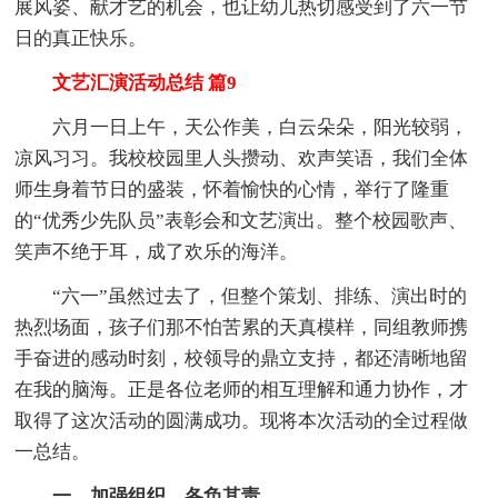
展风姿、献才艺的机会，也让幼儿热切感受到了六一节
日的真正快乐。
文艺汇演活动总结 篇9
六月一日上午，天公作美，白云朵朵，阳光较弱，
凉风习习。我校校园里人头攒动、欢声笑语，我们全体
师生身着节日的盛装，怀着愉快的心情，举行了隆重
的“优秀少先队员”表彰会和文艺演出。整个校园歌声、
笑声不绝于耳，成了欢乐的海洋。
“六一”虽然过去了，但整个策划、排练、演出时的
热烈场面，孩子们那不怕苦累的天真模样，同组教师携
手奋进的感动时刻，校领导的鼎立支持，都还清晰地留
在我的脑海。正是各位老师的相互理解和通力协作，才
取得了这次活动的圆满成功。现将本次活动的全过程做
一总结。
一、加强组织、各负其责