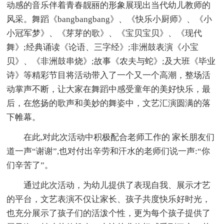
动感的音乐伴着青春靓丽的形象展现出当代幼儿教师的
风采。舞蹈《bangbangbang》、《快乐小厨师》、《小
小冠军梦》、《芽芽的歌》、《宝贝宝贝》、《现代
舞》;经典诵读《论语、三字经》;非洲鼓表演《小宝
贝》、《非洲鼓串烧》;故事《农夫与蛇》;及大班《毕业
诗》等精彩节目将活动带入了一个又一个高潮，整场活
动掌声不断，让大家在舞蹈中感受童年的美好快乐，最
后，在悠扬的歌声和美妙的舞姿中，文艺汇演圆满的落
下帷幕。
在此,对此次活动中积极配合老师工作的 家长朋友们
道一声“谢谢”,也对付出辛劳和汗水的老师们说一声:“你
们辛苦了”。
通过此次活动，为幼儿提供了表现自我、展示才艺
的平台，文艺表演不仅让家长、孩子共度快乐好时光，
也充分展示了孩子们的活泼个性，更为每个孩子提供了