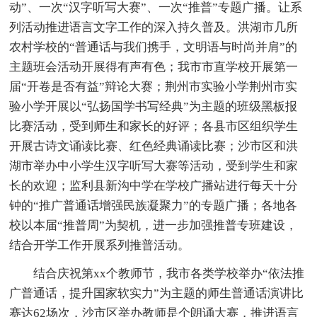
动”、一次“汉字听写大赛”、一次“推普”专题广播。让系
列活动推进语言文字工作的深入持久普及。洪湖市几所
农村学校的“普通话与我们携手，文明语与时尚并肩”的
主题班会活动开展得有声有色；我市市直学校开展第一
届“开卷是否有益”辩论大赛；荆州市实验小学荆州市实
验小学开展以“弘扬国学书写经典”为主题的班级黑板报
比赛活动，受到师生和家长的好评；各县市区组织学生
开展古诗文诵读比赛、红色经典诵读比赛；沙市区和洪
湖市举办中小学生汉字听写大赛等活动，受到学生和家
长的欢迎；监利县新沟中学在学校广播站进行每天十分
钟的“推广普通话增强民族凝聚力”的专题广播；各地各
校以本届“推普周”为契机，进一步加强推普专班建设，
结合开学工作开展系列推普活动。
结合庆祝第xx个教师节，我市各类学校举办“依法推
广普通话，提升国家软实力”为主题的师生普通话演讲比
赛达62场次，沙市区举办教师是个朗诵大赛，推进语言