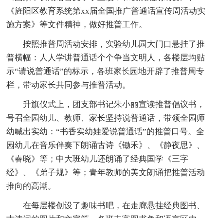
《旌阳区教育系统第xx届全国推广普通话宣传周活动实
施方案》等文件精神，做好推普工作。
按照推普周活动安排，实验幼儿园大门口悬挂了推
普横幅：人人学讲普通话个个争当文明人，各楼层均贴
示“请说普通话”的标示，各班家长园地开辟了推普周专
栏，带动家长共同参与推普活动。
升旗仪式上，团支部书记朱小丽宣读推普倡议书，
号召全园幼儿、教师、家长坚持说普通话，带领全园师
幼喊出实幼：“书香实幼娃爱说普通话”的推普口号。全
园幼儿在音乐伴奏下朗诵古诗《锄禾》、《静夜思》、
《春晓》等；中大班幼儿还朗诵了经典国学《三字
经》、《弟子规》等；青年教师的美文朗诵把推普活动
推向的高潮。
在每层楼创设了趣味书吧，在走廊悬挂经典图书、