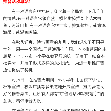
推普活动总结5
有一种语言它很神秘，蕴含着一个民族上下几千年
的情感;有一种语言它很自然，横竖撇捺描绘出花木虫
鱼，河流山川;有一种语言它很丰富，抑扬顿挫，或慷慨
激昂，或温婉缠绵。
在秋风送爽、诗情画意的九月，我们迎来了不同寻
常的一周——全国第x届普通话推广周。本次推普周的主
题是“xx”，xx市xx小学在教育局的统一部署下，结合本
校实际，开展了形式多样的系列活动，为进一步推广普
通话提供了契机。
x月x日，在推普周期间，xx小学利用国旗下讲话、
板报宣传、校园广播等多渠道地开展宣传，努力营造良
好的推普氛围。让所有人都有“讲普通话和写规范字”的
意识，增强推普力度。
在推普周期间，各班召开了班级推普特色活动：一