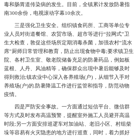
毒和肠胃道传染病的发生。目前，全镇累计发放防暑指
南300余份，电视滚动字幕10余次。
三是强化卫生安全。组织镇食药所、工商等单位专
业人员对街道餐馆、农贸市场、超市等进行“拉网式”卫
生大检查，敦促这些场所定期消毒杀菌，加强农村“流水
席”厨师日常管理和教育，防止出现食物中毒;要求镇卫生
院、各村卫生室、敬老院储备充足的防暑药品，例如板
蓝根、人丹、风油精等，确保群众出现中暑后能够及时
得到救治;镇农业中心深入各养殖场(户)，从细节入手对
养殖场(户)的.防暑降温工作进行监管和指导，防范动物
疫情。
四是严防安全事故。一方面通过短信平台、微信群
等方式及时发布高温预警，提醒室外施工人员避开高温
时段;另一方面安排巡逻车对加油站、老旧小区、村组柴
垛等容易有火灾隐患的地方进行巡查，同时，着力抓好