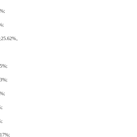
%;
;
.62%。
%;
%;
%;
;
;
7%;