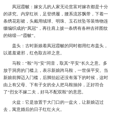
凤冠霞帔：嫁女儿的人家无论贫富对嫁衣都是十分
的讲究。内穿红袄，足登绣履，腰系流苏飘带，下着一
条绣花彩裙，头戴用绒球、明珠、玉石丝坠等装饰物连
缀编织成的“凤冠”，再往肩上披一条绣有各种吉祥图纹
的锦缎—“霞帔”。
盖头：古时新娘着凤冠霞帔的同时都用红布盖头，
以遮羞避邪，红色取吉祥之意。
马鞍：“鞍”与“安”同音，取其“平安”长久之意。多
放于洞房的门槛上，表示新娘跨马鞍，一世保平安。当
新娘前脚迈入门槛，后脚抬起还没有落下的时候，这时
由上有父母、下有子女的全人把马鞍抽掉，正好符合
了“烈女不嫁二夫，好马不配双鞍”的意思。
火盆：它是放置于大门口的一盆火，让新娘迈过
去，寓意婚后的日子红红火火。