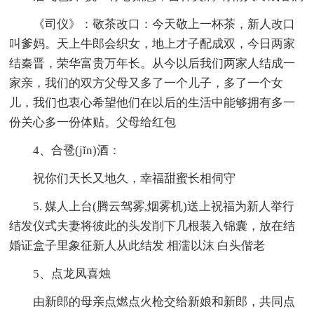
《司仪》：敬茶改口：今天敬上一杯茶，新人改口
叫爹妈。天上牛郎会织女，地上才子配成双，今日两家
结秦晋，荣华富贵万年长。从今以后我们两家人结成一
家亲，我们的双方父母又多了一个儿子，多了一个女
儿，我们也衷心希望他们在以后的生活中能够拥有多一
份关心多一份体贴。父母给红包
4、合卺(jǐn)酒：
祝你们天长又地久，幸福甜蜜长相伺守
5. 媒人上台(腾云驾雾,烟雾机)送上祝福为新人举行
结发仪式夫妻将彼此的头发削下几根装入锦囊，放在结
婚证盒子里象征新人从此结发 相濡以沫 白头偕老
5、点龙凤喜烛
由新郎的母亲点燃点火枪交给新娘和新郎，共同点