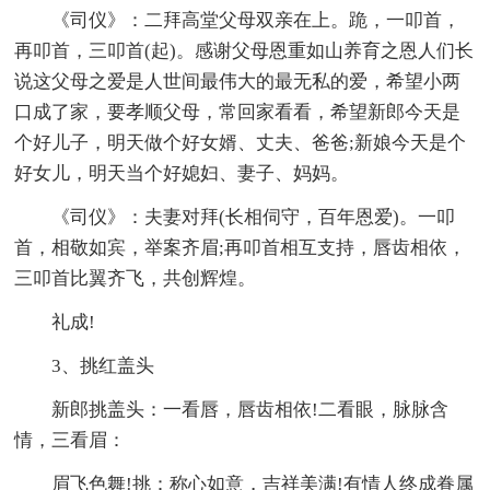
《司仪》：二拜高堂父母双亲在上。跪，一叩首，
再叩首，三叩首(起)。感谢父母恩重如山养育之恩人们长
说这父母之爱是人世间最伟大的最无私的爱，希望小两
口成了家，要孝顺父母，常回家看看，希望新郎今天是
个好儿子，明天做个好女婿、丈夫、爸爸;新娘今天是个
好女儿，明天当个好媳妇、妻子、妈妈。
《司仪》：夫妻对拜(长相伺守，百年恩爱)。一叩
首，相敬如宾，举案齐眉;再叩首相互支持，唇齿相依，
三叩首比翼齐飞，共创辉煌。
礼成!
3、挑红盖头
新郎挑盖头：一看唇，唇齿相依!二看眼，脉脉含
情，三看眉：
眉飞色舞!挑：称心如意，吉祥美满!有情人终成眷属