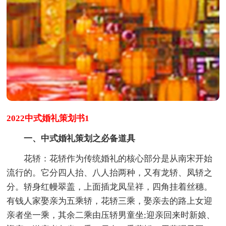
2022中式婚礼策划书1
一、中式婚礼策划之必备道具
花轿：花轿作为传统婚礼的核心部分是从南宋开始
流行的。它分四人抬、八人抬两种，又有龙轿、凤轿之
分。轿身红幔翠盖，上面插龙凤呈祥，四角挂着丝穗。
有钱人家娶亲为五乘轿，花轿三乘，娶亲去的路上女迎
亲者坐一乘，其余二乘由压轿男童坐;迎亲回来时新娘、