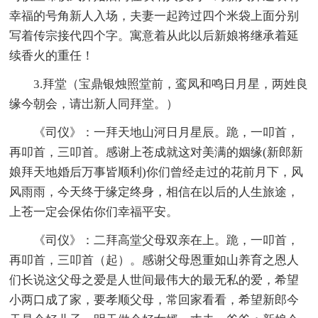
幸福的号角新人入场，夫妻一起跨过四个米袋上面分别
写着传宗接代四个字。寓意着从此以后新娘将继承着延
续香火的重任！
3.拜堂（宝鼎银烛照堂前，鸾凤和鸣日月星，两姓良
缘今朝会，请岀新人同拜堂。）
《司仪》：一拜天地山河日月星辰。跪，一叩首，
再叩首，三叩首。感谢上苍成就这对美满的姻缘(新郎新
娘拜天地婚后万事皆顺利)你们曾经走过的花前月下，风
风雨雨，今天终于缘定终身，相信在以后的人生旅途，
上苍一定会保佑你们幸福平安。
《司仪》：二拜高堂父母双亲在上。跪，一叩首，
再叩首，三叩首（起）。感谢父母恩重如山养育之恩人
们长说这父母之爱是人世间最伟大的最无私的爱，希望
小两口成了家，要孝顺父母，常回家看看，希望新郎今