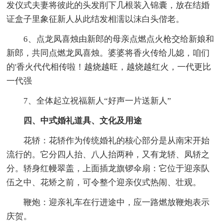
发仪式夫妻将彼此的头发削下几根装入锦囊，放在结婚
证盒子里象征新人从此结发相濡以沫白头偕老。
6、点龙凤喜烛由新郎的母亲点燃点火枪交给新娘和
新郎，共同点燃龙凤喜烛。婆婆将香火传给儿媳，咱们
的'香火代代相传啦！越烧越旺，越烧越红火，一代更比
一代强
7、全体起立祝福新人“好声一片送新人”
四、中式婚礼道具、文化及用途
花轿：花轿作为传统婚礼的核心部分是从南宋开始
流行的。它分四人抬、八人抬两种，又有龙轿、凤轿之
分。轿身红幔翠盖，上面插龙旗锣伞扇：它位于迎亲队
伍之中、花矫之前，可令整个迎亲仪式热闹、壮观。
鞭炮：迎亲礼车在行进途中，应一路燃放鞭炮表示
庆贺。