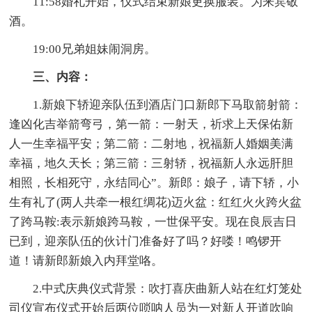
11:58婚礼开始，仪式结束新娘更换服装。为来宾敬
酒。
19:00兄弟姐妹闹洞房。
三、内容：
1.新娘下轿迎亲队伍到酒店门口新郎下马取箭射箭：
逢凶化吉举箭弯弓，第一箭：一射天，祈求上天保佑新
人一生幸福平安；第二箭：二射地，祝福新人婚姻美满
幸福，地久天长；第三箭：三射轿，祝福新人永远肝胆
相照，长相死守，永结同心”。新郎：娘子，请下轿，小
生有礼了(两人共牵一根红绸花)迈火盆：红红火火跨火盆
了跨马鞍:表示新娘跨马鞍，一世保平安。现在良辰吉日
已到，迎亲队伍的伙计门准备好了吗？好喽！鸣锣开
道！请新郎新娘入内拜堂咯。
2.中式庆典仪式背景：吹打喜庆曲新人站在红灯笼处
司仪宣布仪式开始后两位唢呐人员为一对新人开道吹响