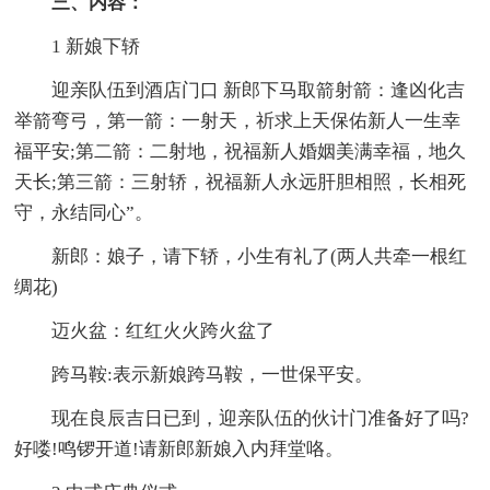
三、内容：
1 新娘下轿
迎亲队伍到酒店门口 新郎下马取箭射箭：逢凶化吉
举箭弯弓，第一箭：一射天，祈求上天保佑新人一生幸
福平安;第二箭：二射地，祝福新人婚姻美满幸福，地久
天长;第三箭：三射轿，祝福新人永远肝胆相照，长相死
守，永结同心”。
新郎：娘子，请下轿，小生有礼了(两人共牵一根红
绸花)
迈火盆：红红火火跨火盆了
跨马鞍:表示新娘跨马鞍，一世保平安。
现在良辰吉日已到，迎亲队伍的伙计门准备好了吗?
好喽!鸣锣开道!请新郎新娘入内拜堂咯。