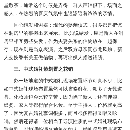
堂敬茶，通常这个时候是弄得一群人声泪俱下，场面之
感人，在热烈的喜庆气氛中也透渗透着浓浓的亲情。
同心结发和谢媒：现代的娶亲仪式，很多都是把该
在洞房里的事搬出来展示。 比如说结发，应是新人在洞
房里相互剪些头发，作为夫妻关系的信物放在一起保
存，现在则是当众表演。之后双方母亲同点龙凤烛，新
人交换香书美玉做信物，再请出媒人赠送蹄膀。
三、中式婚礼策划置之花销
办一场地道的中式婚礼现场布置环节可真不少，比
如中式婚礼现场布置虽然可以省略鲜花，却多了无数道
具。化妆师也会比较辛苦，因为除了新人，还有伴娘、
媒婆、家人等都得配合化妆。至于主持人，价格就更高
了，因为复古婚礼套词很多，而且很多都得又唱又吆
喝。然后还得请一位相当于导演性质的中式婚礼现场布
置总监，以协调扮演各种角色的人，婚礼督导更非请不