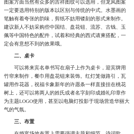
图案方面当然有众多的吉祥图纹可以选用，但龙凤图案
一定要选用特别的版本以区别与传统的中式。水墨画的
笔触有着夸张的韵味，剪纸不妨用镂刻的形式来制作。
建议新人不妨采购些中国结、盘花钮、流苏、古钱、玉
佩等中国特色的配件，试着和经典的西式请柬搭配，一
定会有意想不到的效果哦。
二、桌卡
可以将来宾名单书写在扇子上作为桌卡，迎宾牌用
竹帘来制作，餐巾用盘花钮来装饰。红灯笼做路引，瓦
罐用作花器，祝福卡象新年的许愿条一样直接挂在桃花
树上，还可以将两人的姓氏或者名字刻印成婚礼印章作
为主题LOGO使用，甚至以电脑灯投影于现场营造华丽大
气的气氛。
三、布置
在婚宴场地布置上需要强调主题和细节，诗词歌