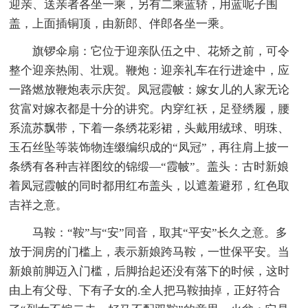
迎亲、送亲者各坐一乘，另有二乘蓝轿，用蓝呢子围
盖，上面插铜顶，由新郎、伴郎各坐一乘。
旗锣伞扇：它位于迎亲队伍之中、花矫之前，可令
整个迎亲热闹、壮观。鞭炮：迎亲礼车在行进途中，应
一路燃放鞭炮表示庆贺。凤冠霞帔：嫁女儿的人家无论
贫富对嫁衣都是十分的讲究。内穿红袄，足登绣履，腰
系流苏飘带，下着一条绣花彩裙，头戴用绒球、明珠、
玉石丝坠等装饰物连缀编织成的“凤冠”，再往肩上披一
条绣有各种吉祥图纹的锦缎—“霞帔”。盖头：古时新娘
着凤冠霞帔的同时都用红布盖头，以遮羞避邪，红色取
吉祥之意。
马鞍：“鞍”与“安”同音，取其“平安”长久之意。多
放于洞房的门槛上，表示新娘跨马鞍，一世保平安。当
新娘前脚迈入门槛，后脚抬起还没有落下的时候，这时
由上有父母、下有子女的.全人把马鞍抽掉，正好符合