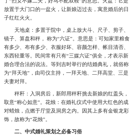
了“烈女不嫁二夫，好马不配双鞍”的意思。火盆：它是
放置于大门口的一盆火，让新娘迈过去，寓意婚后的日
子红红火火。
天地桌：多置于院中，桌上放大斗、尺子、剪子、
镜子、算盘和秤， 称为“六证”。意思是：可知家里粮食
有多少、布有多少、衣服好坏、容颜怎样、帐目清否、
东西轻重等。民间常有只有“三媒六证”俱全，才表示新
婚合理合法的说法。等到吉时举行的结婚典礼，就俗称
为“拜天地”，由司仪主持，一拜天地、二拜高堂、三是
夫妻对拜。
秤秆：入洞房后，新郎用秤秆挑去新娘的红盖头，
取意“称心如意”。花烛：在婚礼仪式中使用大红色的成
对蜡烛，点燃于厅堂及洞房之内。因其上多有金银龙彩
饰，故称为“花烛”。
二、中式婚礼策划之必备习俗