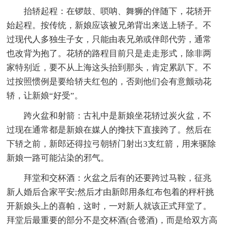
抬轿起程：在锣鼓、唢呐、舞狮的伴随下，花轿开
始起程。按传统，新娘应该被兄弟背出来送上轿子。不
过现代人多独生子女，只能由表兄弟或伴郎代劳，通常
也改背为抱了。花轿的路程目前只是走走形式，除非两
家特别近，要不从上海这头抬到那头，肯定累趴下。不
过按照惯例是要给轿夫红包的，否则他们会有意颤动花
轿，让新娘“好受”。
跨火盆和射箭：古礼中是新娘坐花轿过炭火盆，不
过现在通常都是新娘在媒人的搀扶下直接跨了。然后在
下轿之前，新郎还得拉弓朝轿门射出3支红箭，用来驱除
新娘一路可能沾染的邪气。
拜堂和交杯酒：火盆之后有的还要跨过马鞍，征兆
新人婚后合家平安;然后才由新郎用条红布包着的秤杆挑
开新娘头上的喜帕，这时，一对新人就该正式拜堂了。
拜堂后最重要的部分不是交杯酒(合卺酒)，而是给双方高