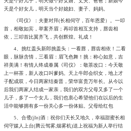
天是个好儿子，明天做个好女婿、丈夫、爸爸；新娘今
天是个好女儿，明天当个好媳妇、妻子、妈妈。
《司仪》：夫妻对拜(长相伺守，百年恩爱）。一叩
首，相敬如宾，举案齐眉；再叩首相互支持，唇齿相
依，三叩首比翼齐飞，共创辉煌。礼成！
4、挑红盖头新郎挑盖头：一看唇，唇齿相依！二看
眼，脉脉含情，三看眉：眉飞色舞！挑：称心如意，吉
祥美满！有情人终成眷属《司仪》：敬茶改口：今天敬
上一杯茶，新人改口叫爹妈。天上牛郎会织女，地上才
子配成双，今日两家结秦晋，荣华富贵万年长。从今以
后我们两家人结成一家亲，我们的双方父母又多了一个
儿子，多了一个女儿，我们也衷心希望他们在以后的生
活中能够拥有多一份关心多一份体贴。父母给红包
5、合卺(jǐn)酒：祝你们天长又地久，幸福甜蜜长相
伺守媒人上台(腾云驾雾,烟雾机)送上祝福为新人举行结