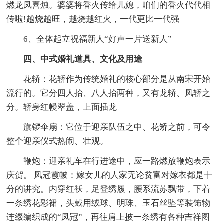
燃龙凤喜烛。婆婆将香火传给儿媳，咱们的香火代代相
传啦!越烧越旺，越烧越红火，一代更比一代强
6、全体起立祝福新人“好声一片送新人”
四、中式婚礼道具、文化及用途
花轿：花轿作为传统婚礼的核心部分是从南宋开始
流行的。它分四人抬、八人抬两种，又有龙轿、凤轿之
分。轿身红幔翠盖，上面插龙
旗锣伞扇：它位于迎亲队伍之中、花矫之前，可令
整个迎亲仪式热闹、壮观。
鞭炮：迎亲礼车在行进途中，应一路燃放鞭炮表示
庆贺。 凤冠霞帔：嫁女儿的人家无论贫富对嫁衣都是十
分的讲究。内穿红袄，足登绣履，腰系流苏飘带，下着
一条绣花彩裙，头戴用绒球、明珠、玉石丝坠等装饰物
连缀编织成的“凤冠”，再往肩上披一条绣有各种吉祥图