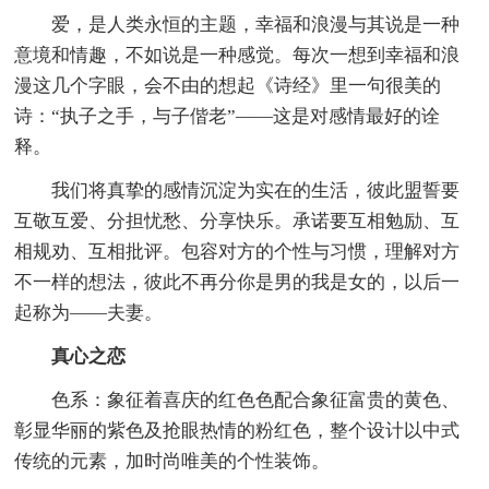
爱，是人类永恒的主题，幸福和浪漫与其说是一种
意境和情趣，不如说是一种感觉。每次一想到幸福和浪
漫这几个字眼，会不由的想起《诗经》里一句很美的
诗：“执子之手，与子偕老”——这是对感情最好的诠
释。
我们将真挚的感情沉淀为实在的生活，彼此盟誓要
互敬互爱、分担忧愁、分享快乐。承诺要互相勉励、互
相规劝、互相批评。包容对方的个性与习惯，理解对方
不一样的想法，彼此不再分你是男的我是女的，以后一
起称为——夫妻。
真心之恋
色系：象征着喜庆的红色色配合象征富贵的黄色、
彰显华丽的紫色及抢眼热情的粉红色，整个设计以中式
传统的元素，加时尚唯美的个性装饰。