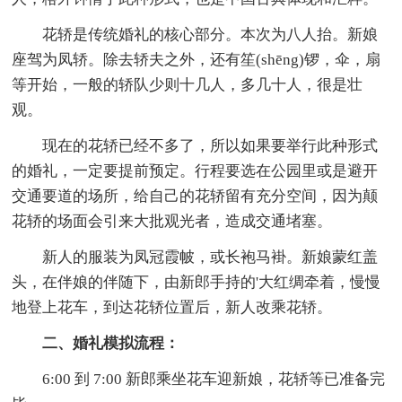
花轿是传统婚礼的核心部分。本次为八人抬。新娘
座驾为凤轿。除去轿夫之外，还有笙(shēng)锣，伞，扇
等开始，一般的轿队少则十几人，多几十人，很是壮
观。
现在的花轿已经不多了，所以如果要举行此种形式
的婚礼，一定要提前预定。行程要选在公园里或是避开
交通要道的场所，给自己的花轿留有充分空间，因为颠
花轿的场面会引来大批观光者，造成交通堵塞。
新人的服装为凤冠霞帔，或长袍马褂。新娘蒙红盖
头，在伴娘的伴随下，由新郎手持的'大红绸牵着，慢慢
地登上花车，到达花轿位置后，新人改乘花轿。
二、婚礼模拟流程：
6:00 到 7:00 新郎乘坐花车迎新娘，花轿等已准备完