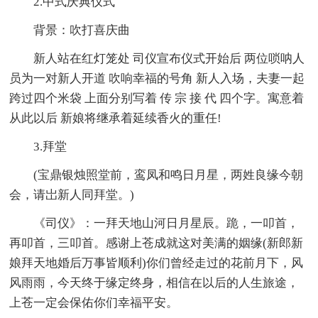
2.中式庆典仪式
背景：吹打喜庆曲
新人站在红灯笼处 司仪宣布仪式开始后 两位唢呐人
员为一对新人开道 吹响幸福的号角 新人入场，夫妻一起
跨过四个米袋 上面分别写着 传 宗 接 代 四个字。寓意着
从此以后 新娘将继承着延续香火的重任!
3.拜堂
(宝鼎银烛照堂前，鸾凤和鸣日月星，两姓良缘今朝
会，请岀新人同拜堂。)
《司仪》：一拜天地山河日月星辰。跪，一叩首，
再叩首，三叩首。感谢上苍成就这对美满的姻缘(新郎新
娘拜天地婚后万事皆顺利)你们曾经走过的花前月下，风
风雨雨，今天终于缘定终身，相信在以后的人生旅途，
上苍一定会保佑你们幸福平安。