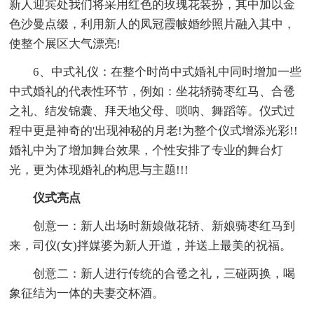
新人迎宾处我们将采用红色的玫瑰花装扮，其中加以金
色沙曼点缀，利用新人的凤冠霞帔婚纱照片融入其中，
使整个展区大气漂亮!
6、中式礼仪：在整个时尚中式婚礼中同时增加一些
中式婚礼的代表性环节，例如：坐花轿骑枣红马、合卺
之礼、结发锦囊、拜天地父母、唢呐、舞蹈等。仪式过
程中更是神奇的'出现神秘的月老!为整个仪式增添光彩!!
婚礼中为了增加舞台效果，个性安排了专业的舞台灯
光，更为体现婚礼的构思与主题!!!
仪式亮点
创意一：新人出场时新娘做花轿、新娘骑枣红马到
来，司仪(女)拌媒婆为新人开道，并送上最美的祝福。
创意二：新人进行传统的合卺之礼，三碰两换，喝
象征结为一体的夫妻交杯酒。