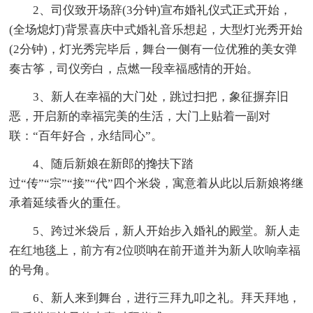
2、司仪致开场辞(3分钟)宣布婚礼仪式正式开始，
(全场熄灯)背景喜庆中式婚礼音乐想起，大型灯光秀开始
(2分钟)，灯光秀完毕后，舞台一侧有一位优雅的美女弹
奏古筝，司仪旁白，点燃一段幸福感情的开始。
3、新人在幸福的大门处，跳过扫把，象征摒弃旧
恶，开启新的幸福完美的生活，大门上贴着一副对
联：“百年好合，永结同心”。
4、随后新娘在新郎的搀扶下踏
过“传”“宗”“接”“代”四个米袋，寓意着从此以后新娘将继
承着延续香火的重任。
5、跨过米袋后，新人开始步入婚礼的殿堂。新人走
在红地毯上，前方有2位唢呐在前开道并为新人吹响幸福
的号角。
6、新人来到舞台，进行三拜九叩之礼。拜天拜地，