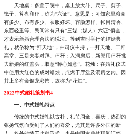
天地桌：多置于院中，桌上放大斗、尺子、剪子、
镜子、算盘和秤，称为“六证”。意思是：可知家里粮食
有多少、布有多少、衣服好坏、容颜怎样、帐目清否、
东西轻重等。民间常有只有“三媒（媒人）六证”俱全，
才表示新婚合理合法的说法。等到吉时举行的结婚典
礼，就俗称为“拜天地”，由司仪主持，一拜天地、二拜
高堂、三是夫妻对拜。秤秆：入洞房后，新郎用秤秆挑
去新娘的红盖头，取意“称心如意”。花烛：在婚礼仪式
中使用大红色的成对蜡烛，点燃于厅堂及洞房之内。因
其上多有金银龙彩饰，故称为“花烛”。
2022中式婚礼策划书4
一、中式婚礼特点
传统的中式婚礼以古朴，礼节周全，喜庆，热烈的
张扬气氛而受到了人们的喜爱，尤其是许多外国的新
人，格外钟情于此种形式，也是中国古典体现和汇粹。