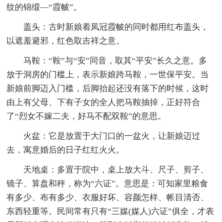
纹的锦缎—“霞帔”。
盖头：古时新娘着凤冠霞帔的同时都用红布盖头，
以遮羞避邪，红色取吉祥之意。
马鞍：“鞍”与“安”同音，取其“平安”长久之意。多
放于洞房的门槛上，表示新娘跨马鞍，一世保平安。当
新娘前脚迈入门槛，后脚抬起还没有落下的时候，这时
由上有父母、下有子女的全人把马鞍抽掉，正好符合
了“烈女不嫁二夫，好马不配双鞍”的意思。
火盆：它是放置于大门口的一盆火，让新娘迈过
去，寓意婚后的日子红红火火。
天地桌：多置于院中，桌上放大斗、尺子、剪子、
镜子、算盘和秤，称为“六证”。意思是：可知家里粮食
有多少、布有多少、衣服好坏、容颜怎样、帐目清否、
东西轻重等。民间常有只有“三媒(媒人)六证”俱全，才表