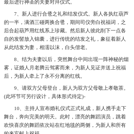
最后进行神圣的夫妻对拜仪式。
7、新人进行合卺之礼和结发仪式。新人各执红葫芦
的一半，满酒三碰两换合卺，期间司仪旁白祝福词，之
后合起葫芦用红线系上珍藏。然后新人彼此削下一点各
自的发髻放入锦囊，进行传统的结发之礼，象征着新人
从此结发为妻，相濡以沫，白头偕老。
8、结为夫妻以后，突然舞台中间出现一阵神秘的烟
雾，证婚人月老腾云驾雾而来，为新人见证并送上祝福
后，为新人牵上了永不分离的红线。
9、请双方父母登台，新人为双方父母敬上孝敬茶。
(此环节可另行设计，具体形式待定)-
10、主持人宣布婚礼仪式正式礼成，新人携手走下
舞台，奔向完美的明天。此时，漂亮的舞蹈演员，跳着
欢快喜庆的舞蹈依次站在红地毯的两侧，为新人和所有
的来宾献上祝福。