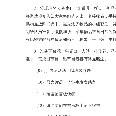
2、将现场的人分成4—5组道具：托盘、奖品
将游戏规则告知大家每组先选出一名接收者，手
供物品放到托盘中。最先集齐物品的小组获胜。
间给队员准备，慢慢加快。采集物品来自日常的
有比较难的放在最后如药片、糖果、一毛钱、主
3、准备两朵花，每桌出一人站一排传花。游戏
谁手，该桌出节目，出节目者都有奖品赠送。
（9）ppt展示活动，以班级顺序
（10）只言片语，毕业生发表感言
（11）准备留言板便签
（12）请同学们在留言板上留下祝福