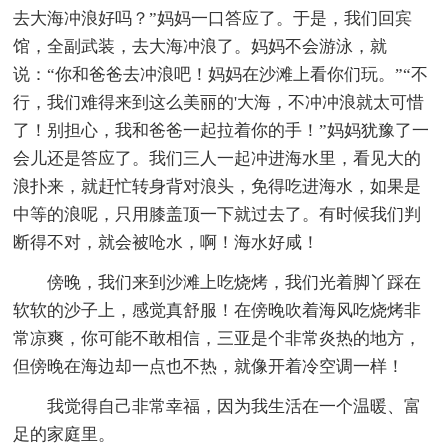
去大海冲浪好吗？”妈妈一口答应了。于是，我们回宾
馆，全副武装，去大海冲浪了。妈妈不会游泳，就
说：“你和爸爸去冲浪吧！妈妈在沙滩上看你们玩。”“不
行，我们难得来到这么美丽的'大海，不冲冲浪就太可惜
了！别担心，我和爸爸一起拉着你的手！”妈妈犹豫了一
会儿还是答应了。我们三人一起冲进海水里，看见大的
浪扑来，就赶忙转身背对浪头，免得吃进海水，如果是
中等的浪呢，只用膝盖顶一下就过去了。有时候我们判
断得不对，就会被呛水，啊！海水好咸！
傍晚，我们来到沙滩上吃烧烤，我们光着脚丫踩在
软软的沙子上，感觉真舒服！在傍晚吹着海风吃烧烤非
常凉爽，你可能不敢相信，三亚是个非常炎热的地方，
但傍晚在海边却一点也不热，就像开着冷空调一样！
我觉得自己非常幸福，因为我生活在一个温暖、富
足的家庭里。