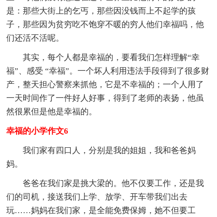
是：那些大街上的乞丐，那些因没钱而上不起学的孩
子，那些因为贫穷吃不饱穿不暖的穷人他们幸福吗，他
们还活不活呢。
其实，每个人都是幸福的，要看我们怎样理解“幸
福”、感受 “幸福”。一个坏人利用违法手段得到了很多财
产，整天担心警察来抓他，它是不幸福的；一个人用了
一天时间作了一件好人好事，得到了老师的表扬，他虽
然很累但是他是幸福的。
幸福的小学作文6
我们家有四口人，分别是我的姐姐，我和爸爸妈
妈。
爸爸在我们家是挑大梁的。他不仅要工作，还是我
们的司机，接送我们上学、放学、开车带我们出去
玩……妈妈在我们家，是全能免费保姆，她不但要工