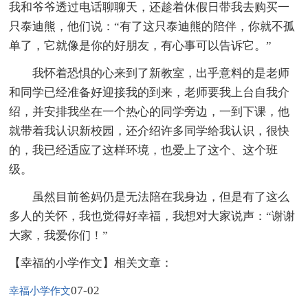
我和爷爷透过电话聊聊天，还趁着休假日带我去购买一
只泰迪熊，他们说：“有了这只泰迪熊的陪伴，你就不孤
单了，它就像是你的好朋友，有心事可以告诉它。”
我怀着恐惧的心来到了新教室，出乎意料的是老师
和同学已经准备好迎接我的到来，老师要我上台自我介
绍，并安排我坐在一个热心的同学旁边，一到下课，他
就带着我认识新校园，还介绍许多同学给我认识，很快
的，我已经适应了这样环境，也爱上了这个、这个班
级。
虽然目前爸妈仍是无法陪在我身边，但是有了这么
多人的关怀，我也觉得好幸福，我想对大家说声：“谢谢
大家，我爱你们！”
【幸福的小学作文】相关文章：
07-02
幸福小学作文