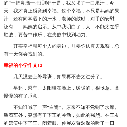
的“一把鼻涕一把泪啊”于是，我又喝了一口果汁，今
天，我才真正感觉到幸福。这个幸福，不只是妈妈的果
汁，还有同学洒下的汗水，老师的鼓励，对手的安慰，
还有——妈妈的启示。从中我明白了，人，不能太在乎
胜败，要苦中作乐，在失败中找到动力。
其实幸福就每个人的身边，只要你认真去观察，总
有一天你会找到的。
幸福的小学作文12
几天没去上补导班，如果再不去太过分了。
早起，乘车。太阳晒在脸上，暖暖的，很惬意。竟
慢慢的有了睡意。
不知谁喊了一声“白鹭”。原来不知不觉到了水库。
望着车外，突然有了下车的冲动，如此的强烈。在车友
的嬉笑中下了车。闭着眼、伸展双臂深深的吸了一口