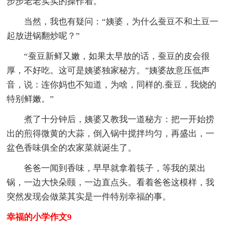
步步老老实实的操作着。
当然，我也有疑问：“姨婆，为什么蚕豆不和土豆一
起放进锅翻炒呢？”
“蚕豆新鲜又嫩，如果太早放的话，蚕豆的皮会很
厚，不好吃。这可是姨婆独家秘方。”姨婆故意压低声
音，说：连你妈也不知道，为啥，同样的.蚕豆，我烧的
特别鲜嫩。”
煮了十分钟后，姨婆又教我一道秘方：把一开始捞
出的煎得微黄的大蒜，倒入锅中搅拌均匀，再盛出，一
盆色香味俱全的农家菜就诞生了。
爸爸一闻到香味，早早就拿着筷子，等我的菜出
锅，一边大快朵颐，一边直点头。看着爸爸这模样，我
突然发现会做菜其实是一件特别幸福的事。
幸福的小学作文9