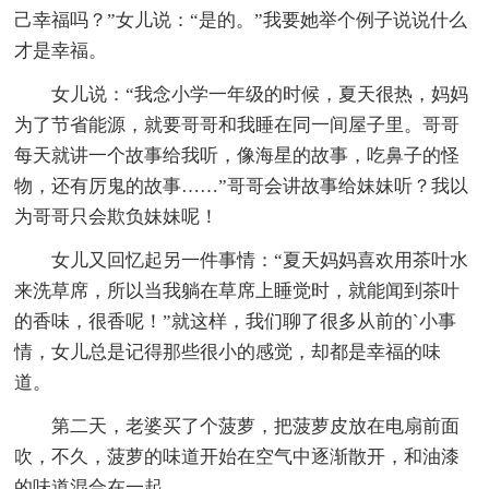
己幸福吗？”女儿说：“是的。”我要她举个例子说说什么
才是幸福。
女儿说：“我念小学一年级的时候，夏天很热，妈妈
为了节省能源，就要哥哥和我睡在同一间屋子里。哥哥
每天就讲一个故事给我听，像海星的故事，吃鼻子的怪
物，还有厉鬼的故事……”哥哥会讲故事给妹妹听？我以
为哥哥只会欺负妹妹呢！
女儿又回忆起另一件事情：“夏天妈妈喜欢用茶叶水
来洗草席，所以当我躺在草席上睡觉时，就能闻到茶叶
的香味，很香呢！”就这样，我们聊了很多从前的`小事
情，女儿总是记得那些很小的感觉，却都是幸福的味
道。
第二天，老婆买了个菠萝，把菠萝皮放在电扇前面
吹，不久，菠萝的味道开始在空气中逐渐散开，和油漆
的味道混合在一起。