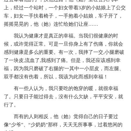
上，经过一个站时，一个妇女带着3岁的小姑娘上了公交
车，妇女一手扶着椅子，一手抱着小姑娘，车子开了，
摇摇晃晃的，他（她）连忙给她们让座……
我认为健康才是真正的幸福。当我们很健康的时
候，或许觉得正常。可是一旦你身上有了伤痛，你就会
感到健康是多么的重要。有一次，我摔了一交,小腿磨破
了一块皮,流血了,我感到了痛。但是，我还应该感到幸
福，因为我只磨破了右腿的'一其中一小层皮，而左腿、
双手都没有伤着，所以，我该为此而感到幸福！
有一些人认为，我只要吃的饱穿的暖，就很幸福
了。只要日子能过得去，没有什么欠缺，平平安安，就
行了。
而有的人则相反，他（她）觉得自己的日子要过
像“少爷”、“少奶奶”那样，天天无所事事，过着悠闲的