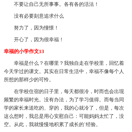
不要让自己无所事事。各有各的活法！
没有必要刻意追求什么
努力了，因为憧憬！
开心了，因为很幸福！
幸福的小学作文13
幸福是什么？在哪里？我独自走在学校里，回忆着
今天学过的课文。其实在日常生活中，幸福不像每个人
所想的那样少的可怜。
在学校住宿的日子里，每天都很冷，时而也会出现
频繁的幸福时光。没有办法，为了学习值得。而每当同
学的家长来送吃的、穿的，我的心就冷了，但是，每次
这么想时，我总是用心安慰自己：可能妈妈太忙了，没
空。从此，我就慢慢地积累了成长的`经验。