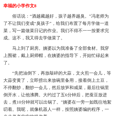
幸福的小学作文8
俗话说：“酒越藏越好，孩子越养越臭。”冯老师为
了不让我们变成“臭孩子”，给我们布置了每月学做一道
菜，写一篇做菜日记的作业。我们不得不一一按要求完
成。这不，我又得去学做菜了。
马上到了厨房。姨婆以为我准备了全部食材。我穿
上围裙，戴上厨师帽，在姨婆的指导下，开始忙碌起来
了。
“先把油倒下，再放敲碎的大蒜，文火煎一会儿，等
大蒜变黄了，立即捞出来放碗里备用，接着倒上土豆，
不停翻炒，翻炒一会儿，然后放笋和咸菜，最后往锅里
倒开水，让他沸腾。大约过了五6分钟后，把蚕豆放进
去，煮10分钟就可以出锅了。”姨婆在一旁一如既往地絮
叨着。我呢，就像机器人一样，按照姨婆编的程序，一