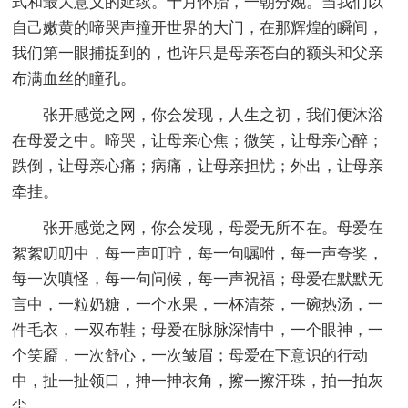
式和最大意义的延续。十月怀胎，一朝分娩。当我们以
自己嫩黄的啼哭声撞开世界的大门，在那辉煌的瞬间，
我们第一眼捕捉到的，也许只是母亲苍白的额头和父亲
布满血丝的瞳孔。
张开感觉之网，你会发现，人生之初，我们便沐浴
在母爱之中。啼哭，让母亲心焦；微笑，让母亲心醉；
跌倒，让母亲心痛；病痛，让母亲担忧；外出，让母亲
牵挂。
张开感觉之网，你会发现，母爱无所不在。母爱在
絮絮叨叨中，每一声叮咛，每一句嘱咐，每一声夸奖，
每一次嗔怪，每一句问候，每一声祝福；母爱在默默无
言中，一粒奶糖，一个水果，一杯清茶，一碗热汤，一
件毛衣，一双布鞋；母爱在脉脉深情中，一个眼神，一
个笑靥，一次舒心，一次皱眉；母爱在下意识的行动
中，扯一扯领口，抻一抻衣角，擦一擦汗珠，拍一拍灰
尘。