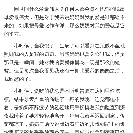
问世间什么爱最伟大？任何人都会毫不忧郁的说出
母爱最伟大．但是对于我来说奶奶对我的爱是谁都给不
来的．如果把母爱比作海洋，那么奶奶对我的爱就是它
的平方。
小时候，当我饿了，生病了可以看到在无微不至地
照顾我的人是我的奶奶。虽然妈妈也曾关心过我，但是
那只是一瞬间，她对我的爱就像昙花一现是那么的短
暂。但是每次当我看见我还有一如此爱我的奶奶之后，
我欣慰的了。
小时候，贪吃的我总是不听劝告躲在房间里偷吃
糖。结果牙齿严重的腐蛀了，疼的我晚上连觉都睡不
着，是奶奶不辞疲劳的轻轻地用手抚摸着我的脸直到深
夜我睡着了她才轻轻地离开。每当我放学迟回到家，饭
菜都凉了，奶奶二话没说就迈着年迈的步伐到街上的饭
馆里买了碗热乎乎的面条回来。虽然当她拿到家事已经