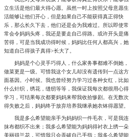
立生活是他们最大得心愿。虽然一时上按照父母意愿生
活能够让他们开心，但是如果自己不能获得真正得快
乐，那么长久下去，他们还是会为我难过。所以即使常
常会令妈妈头疼，我还是要走自己得路。或许开头是痛
苦得，可是当我成功得时候，妈妈比任何人都高兴，她
知道自己得孩子真得>长大了。
妈妈是个心灵手巧得人，什么家务事都难不倒她，
做菜更是一级。可惜我这个女儿却没有遗传到一点这方
面基因。小时候。我也曾经努力学习过各种女红，比如
什么针织，绣花，缝纫等等，我保证我每次都很用心得
学习，可结果每次都要妈妈来帮我收拾惨剧。在无数次
得失败之后，妈妈终于放弃培养我继承她衣钵得愿望。
我是多么希望能亲手为妈妈织一件毛衣，可是我连
抹布都织不出来；我多么希望能为妈妈得衬衣上绣一朵
美丽得兰花，可惜我只会弄破自己手指；我多么希望能