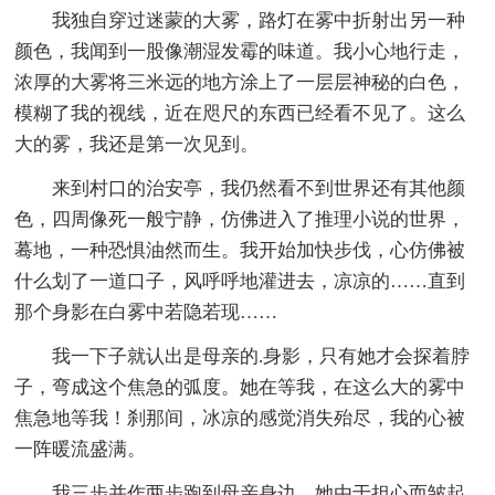
我独自穿过迷蒙的大雾，路灯在雾中折射出另一种
颜色，我闻到一股像潮湿发霉的味道。我小心地行走，
浓厚的大雾将三米远的地方涂上了一层层神秘的白色，
模糊了我的视线，近在咫尺的东西已经看不见了。这么
大的雾，我还是第一次见到。
来到村口的治安亭，我仍然看不到世界还有其他颜
色，四周像死一般宁静，仿佛进入了推理小说的世界，
蓦地，一种恐惧油然而生。我开始加快步伐，心仿佛被
什么划了一道口子，风呼呼地灌进去，凉凉的……直到
那个身影在白雾中若隐若现……
我一下子就认出是母亲的.身影，只有她才会探着脖
子，弯成这个焦急的弧度。她在等我，在这么大的雾中
焦急地等我！刹那间，冰凉的感觉消失殆尽，我的心被
一阵暖流盛满。
我三步并作两步跑到母亲身边，她由于担心而皱起