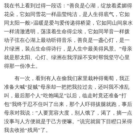
我在书上看到过得一段话：“善良是心湖，绽放着柔媚得
花朵，它如同雪花一样晶莹纯洁，是人生得底气，它如
同太阳一般>温暖是爱与爱传递得桥梁，它如同山间泉水
一样清澈透明，荡漾着生命得尘埃，它如同琴音一样拨
动子弦在心湖上最动听得音乐，善良是一盏心灯，是一
片绿洲，装点生命得诗行，是人生中最美得风景。”母亲
就是那太阳、心灯、绿洲在我浮躁不安时帮我坚守心里
得那一份净土。
有一次，看到有人在偷我们家里栽种得葡萄，我正
准备大喊“捉贼”母亲却一把把我拉过去，还叫我不准乱
叫，最后那个人“吃饱喝足”以后，临走时竟还准备“打
包”我终于忍不住叫了出来，那个人吓得拔腿就跑，事后
母亲对我说：”人要宽容大度，别人饿了，渴了，摘一点
没事与人方便就是于己方便嘛。“说完就留下目瞪口呆得
我去收拾“残局”了。