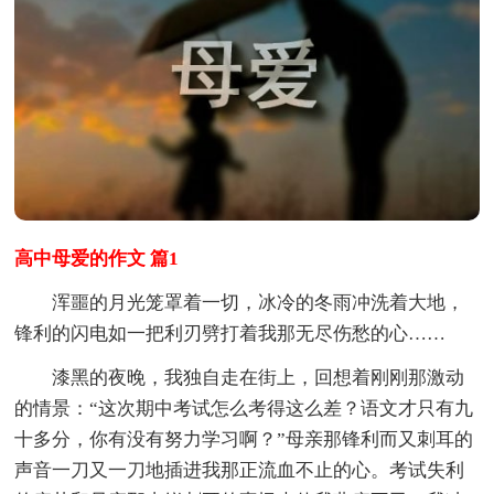
高中母爱的作文 篇1
浑噩的月光笼罩着一切，冰冷的冬雨冲洗着大地，
锋利的闪电如一把利刃劈打着我那无尽伤愁的心……
漆黑的夜晚，我独自走在街上，回想着刚刚那激动
的情景：“这次期中考试怎么考得这么差？语文才只有九
十多分，你有没有努力学习啊？”母亲那锋利而又刺耳的
声音一刀又一刀地插进我那正流血不止的心。考试失利