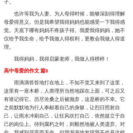
子。
也许等我为人妻、为人母得时候，能够深刻得理解
母爱得意义。但是我希望我得妈妈也能感受一下我得感
觉。天底下哪有妈妈不疼孩子得。我爱我得妈妈，她不
仅给予我生命，给予我做人得权利，更教会我做人得道
理。
我得妈妈，我得启蒙老师，我做人得榜样！
高中母爱的作文 篇8
雨滴滴答答地打在地上，不知不觉又来到了这里，
这里有一座木桥，人类理所当然地踩在上面，可之后又
有谁记得它。历尽沧桑之后被抛弃，这是桥的不幸。它
之前默默地为行人奉献着自己的身躯，让烈日照射自
己，让雨水冲刷自己，让狂风吹打自己，依然挺立于自
己的岗位上。待到腐朽之时，则毅然地被人类遗弃。对
此，我感到厌恶而无奈，但我渐渐地发现我不也是这样