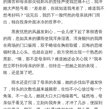
的痛苦和母亲那尖锐刺耳的责怪声使我悲痛不已，我冲
她大声怒号着：“差差差，你就知道我考差了，难道我不
想考好吗？”说完后，我扔下一脸愕然的母亲就摔门而
出，独自投身外面冰冷的世界中。
黑夜忧愁的风越发刺心，一会儿便下起了寒彻透骨
的雨，忽如其来的骤雨使我浑身湿透。浑身颤抖的我蹲
在商场的门口躲雨，双手蜷缩在胸前取暖，后悔的思绪
顿时涌上心头。也就在这时，前方突然出现一个熟悉的
黑影。“咦，那不是母亲吗？难道她还会关心我？”我本
想立即扑到母亲的怀里，但转念一想她之前的表现，
唉，还是算了吧。
雨水还是打湿了母亲的衣服，她的步伐似乎越发快
了，转头的次数也越来越频密，生怕不小心放过每一个
角落。不一会儿，她就大口大口地喘着气。猛然地，母
亲似乎看见了我，立刻向我奔来，才冲了几步，便踩到