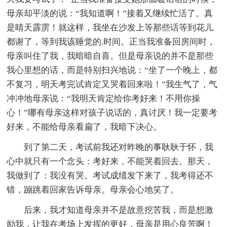
母亲却平淡的说：“我知道啊！”接着又继续忙活了。真
是晴天霹雳！就这样，我坐在沙发上等那些话等到花儿
都谢了，等到我该睡觉的.时间。正当我准备回房间时，
母亲叫住了我，我暗暗自喜。但是母亲说的并不是那些
我心里想的话，而是特别扫兴地说：“坐了一个晚上，都
不复习，明天考完试肯定又哭着回来啦！”我生气了，气
冲冲地母亲说：“我明天肯定给你考好来！不用你操
心！”哪有母亲这样对孩子说话的，真讨厌！我一定要考
好来，不能给母亲看扁了，我暗下决心。
到了第二天，考试前我还对昨晚的事耿耿于怀，我
心中就只有一个念头：考好来，不能哭着回去。那天，
我做到了：我没有哭。考试成绩发下来了，我考得还不
错，蹦跳着回家告诉母亲。母亲会心地笑了。
后来，我才知道母亲并不是故意挖苦我，而是想激
励我，让我在考场上发挥的更好，母亲是用心良苦啊！