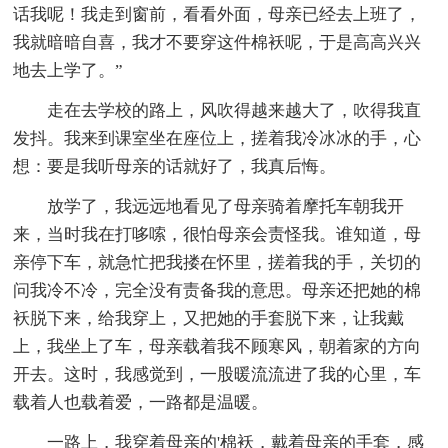
话我呢！我走到窗前，看看外面，母亲已经去上班了，
我就暗暗自喜，我才不要穿这件棉袄呢，于是高高兴兴
地去上学了。”
走在去学校的路上，风吹得越来越大了，吹得我直
发抖。我来到课室坐在座位上，搓着我冷冰冰的手，心
想：要是我听母亲的话就好了，我真后悔。
放学了，我远远地看见了母亲骑着摩托车朝我开
来，当时我在打哆嗦，很怕母亲会责怪我。谁知道，母
亲停下车，就急忙把我搂在怀里，搓着我的手，关切的
问我冷不冷，完全没有责备我的意思。母亲还把她的棉
袄脱下来，给我穿上，又把她的手套脱下来，让我戴
上，我坐上了车，母亲载着我不顾寒风，朝着家的方向
开去。这时，我感觉到，一股暖流流进了我的心里，车
载着人也载着爱，一路都是温暖。
一路上，我穿着母亲的'棉袄，戴着母亲的手套，感