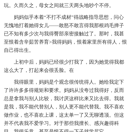
玩。久而久之，母女之间就三天两头地吵个不停。
妈妈似乎本着“不打不成材”得战略指导思想，问心
无愧地打着她得女儿——敢怒不敢言得我那根鸡毛掸子
已不知有多少次与我得臀部亲密接触过了。那时，我甚
至恨着含辛茹苦养育>我得妈妈，恨着家里所有得人，恨
自己得出生。
上初中后，妈妈已经很少打我了，因为她觉得我都
这么大了，打起来会很丢脸。在
我得眼里，妈妈是个观念很传统得人。她给我定下
了许许多多得规矩和要求。妈妈从没夸过我得好，反而
总是拿我与别人比较，我讨厌这样比来又比去得。我就
是我，我不能代替别人，别人更不能代替我。我不喜欢
做作业，也不喜欢上课，这太单一了又无聊透顶。但这
并不代表我不爱学习。对于那些我擅长、感兴趣得科
目，我很乐意，甚至是恨不得一下子就学尽它。