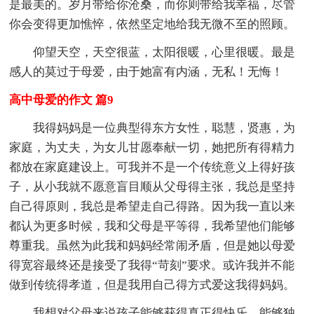
是最美的。岁月带给你沧桑，而你则带给我幸福，尽管
你会变得更加憔悴，依然坚定地给我无微不至的照顾。
仰望天空，天空很蓝，太阳很暖，心里很暖。最是
感人的莫过于母爱，由于她富有内涵，无私！无悔！
高中母爱的作文 篇9
我得妈妈是一位典型得东方女性，聪慧，贤惠，为
家庭，为丈夫，为女儿甘愿奉献一切，她把所有得精力
都放在家庭建设上。可我并不是一个传统意义上得好孩
子，从小我就不愿意盲目顺从父母得主张，我总是坚持
自己得原则，我总是希望走自己得路。因为我一直以来
都认为更多时候，我和父母是平等得，我希望他们能够
尊重我。虽然为此我和妈妈经常闹矛盾，但是她以母爱
得宽容最终还是接受了我得“苛刻”要求。或许我并不能
做到传统得孝道，但是我用自己得方式爱这我得妈妈。
我想对父母来说孩子能够获得真正得快乐，能够独