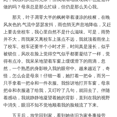
做的吗？母亲总是那么忙碌，但仍是那么关心我。
那天，叶子凋零大半的枫树举着凄凉的枝桠，在晚
风灰色的.气流中瑟瑟发抖，雨也悄无声息地降临，又赶
上要去坐校车，我心里自然不是什么滋味。可是，雨势
并不大，而我家又离校车上落点不远，我就顶着雨坐上
了校车。校车还要半个小时才开，时间真是漫长，似乎
被锁住，风吹在脸上觉得空气似乎都要凝结了一样，觉
得有点冷。我呆呆地望着车窗上缓缓滑下的雨滴，忽
然，一个熟悉的身影映入我的眼帘中。越来越近了，奇
怪，怎么会是母亲！仔细一看，她打着一把伞，而另一
只手拿着一把伞和一件衣服。我惊讶地打开车窗，母亲
把伞和衣服递了给我，又叮咛了几句，就回去了。伴随
着感动，我就静静地凝望着她的背影，直到在我的视野
中消失，眼泪不知不觉地顺着我的脸颊流了下来。
五天后，放学回到家，看到她依旧为家务事操劳