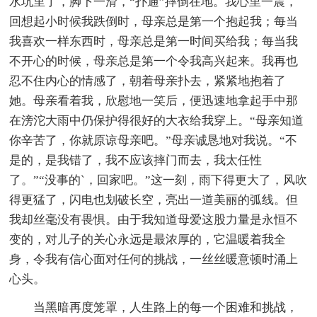
水坑里了，脚下一滑，“扑通”摔倒在地。我心里一震，
回想起小时候我跌倒时，母亲总是第一个抱起我；每当
我喜欢一样东西时，母亲总是第一时间买给我；每当我
不开心的时候，母亲总是第一个令我高兴起来。我再也
忍不住内心的情感了，朝着母亲扑去，紧紧地抱着了
她。母亲看着我，欣慰地一笑后，便迅速地拿起手中那
在滂沱大雨中仍保护得很好的大衣给我穿上。“母亲知道
你辛苦了，你就原谅母亲吧。”母亲诚恳地对我说。“不
是的，是我错了，我不应该摔门而去，我太任性
了。”“没事的`，回家吧。”这一刻，雨下得更大了，风吹
得更猛了，闪电也划破长空，亮出一道美丽的弧线。但
我却丝毫没有畏惧。由于我知道母爱这股力量是永恒不
变的，对儿子的关心永远是最浓厚的，它温暖着我全
身，令我有信心面对任何的挑战，一丝丝暖意顿时涌上
心头。
当黑暗再度笼罩，人生路上的每一个困难和挑战，