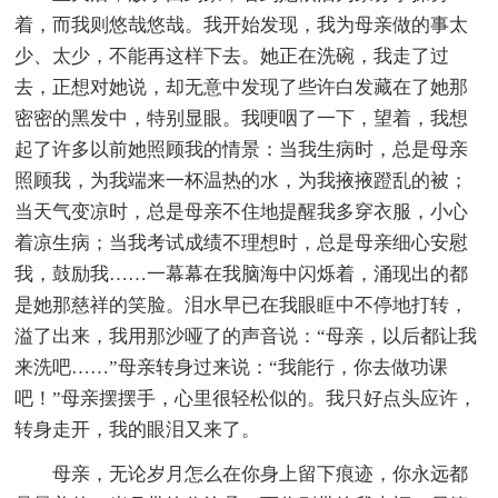
着，而我则悠哉悠哉。我开始发现，我为母亲做的事太
少、太少，不能再这样下去。她正在洗碗，我走了过
去，正想对她说，却无意中发现了些许白发藏在了她那
密密的黑发中，特别显眼。我哽咽了一下，望着，我想
起了许多以前她照顾我的情景：当我生病时，总是母亲
照顾我，为我端来一杯温热的水，为我掖掖蹬乱的被；
当天气变凉时，总是母亲不住地提醒我多穿衣服，小心
着凉生病；当我考试成绩不理想时，总是母亲细心安慰
我，鼓励我……一幕幕在我脑海中闪烁着，涌现出的都
是她那慈祥的笑脸。泪水早已在我眼眶中不停地打转，
溢了出来，我用那沙哑了的声音说：“母亲，以后都让我
来洗吧……”母亲转身过来说：“我能行，你去做功课
吧！”母亲摆摆手，心里很轻松似的。我只好点头应许，
转身走开，我的眼泪又来了。
母亲，无论岁月怎么在你身上留下痕迹，你永远都