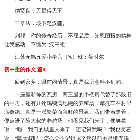
纳贤良，无畏得天下。
三章法，垓下定汉疆。
刘邦，你的传奇经历，不屈品质，知恩图报的精神
让我感动，不愧为“汉高祖”！
江苏无锡五爱小学六（%）班：吴时尔
初中生的作文 篇8
回到家乡，眼前的情景，真是我所意料不到的。
一座座新修的瓦房，两三屋的小楼房代替了那残旧
的平房，还有几处鸡鸭满地跑的养殖场，摩托车在村里
满街跑。真是一派繁荣而兴旺的景象。我们走着走着，
便走进了陈大叔的养鸡场，他看见我们来了，便笑着
说：“喔！我们的城里人来了，还记得我吗？”我也笑着
说：“陈大叔吗！怎么会不记得呢？您以前不是嫌养鸡