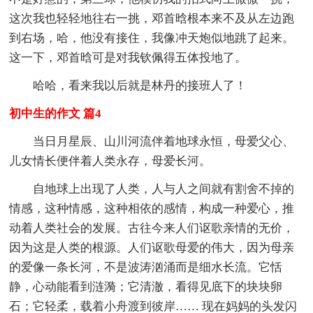
这次我也轻轻地往右一挑，邓首晗根本来不及从左边跑
到右场，哈，他没有接住，我像冲天炮似地跳了起来。
这一下，邓首晗可是对我钦佩得五体投地了。
哈哈，看来我以后就是林丹的接班人了！
初中生的作文 篇4
当日月星辰、山川河流伴着地球永恒，母爱父心、
儿女情长便伴着人类永存，母爱长河。
自地球上出现了人类，人与人之间就有割舍不掉的
情感，这种情感，这种相依的感情，构成一种爱心，推
动着人类社会的发展。古往今来人们讴歌亲情的无价，
因为这是人类的根源。人们讴歌母爱的伟大，因为母亲
的爱像一条长河，不是波涛汹涌而是细水长流。它恬
静，心动能看到涟漪；它清澈，看得见底下的块块卵
石；它轻柔，载着小舟渡到彼岸…… 现在妈妈的头发闪