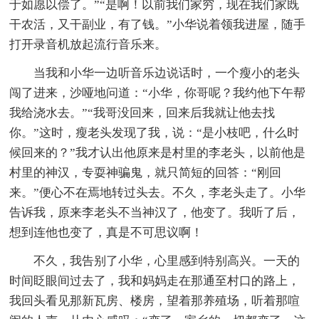
于如愿以偿了。”“是啊！以前我们家穷，现在我们家既
干农活，又干副业，有了钱。”小华说着领我进屋，随手
打开录音机放起流行音乐来。
当我和小华一边听音乐边说话时，一个瘦小的老头
闯了进来，沙哑地问道：“小华，你哥呢？我约他下午帮
我给浇水去。”“我哥没回来，回来后我就让他去找
你。”这时，瘦老头发现了我，说：“是小枝吧，什么时
候回来的？”我才认出他原来是村里的李老头，以前他是
村里的神汉，专耍神骗鬼，就只简短的回答：“刚回
来。”便心不在焉地转过头去。不久，李老头走了。小华
告诉我，原来李老头不当神汉了，他变了。我听了后，
想到连他也变了，真是不可思议啊！
不久，我告别了小华，心里感到特别高兴。一天的
时间眨眼间过去了，我和妈妈走在那通至村口的路上，
我回头看见那新瓦房、楼房，望着那养殖场，听着那喧