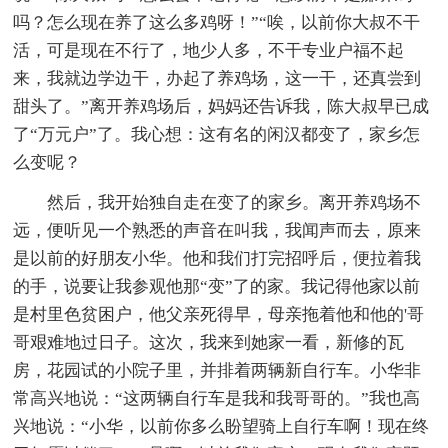
吗？怎么现在养了这么多鸡呀！”“唉，以前你大叔不干
活，可是现在不行了，地少人多，不干专业户福不起
来，我就边学边干，办起了养鸡场，这一干，还真尝到
甜头了。”离开养鸡场后，妈妈还告诉我，陈大叔早已成
了“万元户”了。我心想：这有名的闲汉都变了，家乡怎
么变呢？
然后，我开始独自走在变了的家乡。离开养鸡场不
远，便听见一个熟悉的声音在叫我，我闻声而去，原来
是以前的好朋友小华。他和我们打完招呼后，便拉着我
的手，说要让我参观他那“变”了的家。我记得他家以前
是村里色贫困户，他父亲死得早，母亲拖着他和他的'哥
哥艰难地过日子。这次，我来到她家一看，新修的瓦
房，花园试的小院子里，并排着两辆新自行车。小华非
常高兴地说：“这两辆自行车是我和我哥哥的。”我也高
兴地说：“小华，以前你多么盼望骑上自行车啊！现在终