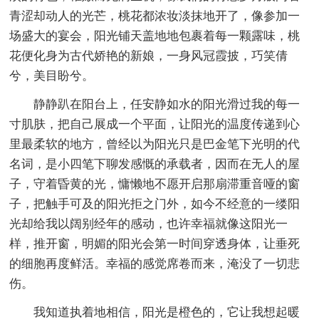
青涩却动人的光芒，桃花都浓妆淡抹地开了，像参加一
场盛大的宴会，阳光铺天盖地地包裹着每一颗露味，桃
花便化身为古代娇艳的新娘，一身风冠霞披，巧笑倩
兮，美目盼兮。
静静趴在阳台上，任安静如水的阳光滑过我的每一
寸肌肤，把自己展成一个平面，让阳光的温度传递到心
里最柔软的地方，曾经以为阳光只是巴金笔下光明的代
名词，是小四笔下聊发感慨的承载者，因而在无人的屋
子，守着昏黄的光，慵懒地不愿开启那扇滞重音哑的窗
子，把触手可及的阳光拒之门外，如今不经意的一缕阳
光却给我以阔别经年的感动，也许幸福就像这阳光一
样，推开窗，明媚的阳光会第一时间穿透身体，让垂死
的细胞再度鲜活。幸福的感觉席卷而来，淹没了一切悲
伤。
我知道执着地相信，阳光是橙色的，它让我想起暖