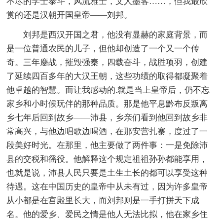
不尽的学士泰斗，风流雅士，文人墨客……，但我最欣
赏的还是汉朝开国皇帝——刘邦。
刘邦是西汉开国之君，他没有显赫的家庭背景，而
是一位普通农民的儿子，但他却创造了一个又一个传
奇。三年鏖战，摧毁强秦，四载奋斗，战胜项羽，创建
了延续四百多年的大汉王朝，这些功绩的取得都凝聚着
他卓越的智慧。而让我感动的.就是当上皇帝后，仍不忘
家乡和小时候玩伴的那种品质。那是他平息黔布反叛离
乡七年后回到故乡——沛县，乡亲们看到他回到故乡非
常高兴，与他边唱歌边喝酒，在那安营扎寨，度过了一
段美好时光。在那里，他主要做了两件事：一是免除沛
县的交税和徭役。他解释这个规定祖祖孙孙都能享用，
也就是说，沛县人民只要是土生土长的都可以享受这种
待遇。这在中国历史的皇帝中从未有过，因为许多皇帝
从小都是在宫殿里长大，而刘邦则是一手打拼天下成
名。他的爱乡、爱民之情是他人无法比拟，他在家乡住