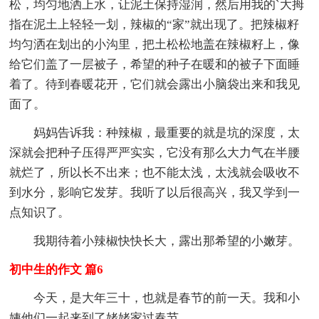
松，均匀地洒上水，让泥土保持湿润，然后用我的`大拇
指在泥土上轻轻一划，辣椒的“家”就出现了。把辣椒籽
均匀洒在划出的小沟里，把土松松地盖在辣椒籽上，像
给它们盖了一层被子，希望的种子在暖和的被子下面睡
着了。待到春暖花开，它们就会露出小脑袋出来和我见
面了。
妈妈告诉我：种辣椒，最重要的就是坑的深度，太
深就会把种子压得严严实实，它没有那么大力气在半腰
就烂了，所以长不出来；也不能太浅，太浅就会吸收不
到水分，影响它发芽。我听了以后很高兴，我又学到一
点知识了。
我期待着小辣椒快快长大，露出那希望的小嫩芽。
初中生的作文 篇6
今天，是大年三十，也就是春节的前一天。我和小
姨他们一起来到了姥姥家过春节。