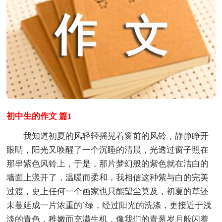
初中生的作文 篇1
我知道初夏的风轻轻摇晃着窗前的风铃，静静睁开
眼睛，阳光又唤醒了一个沉睡的清晨，光透过窗子照在
那串紫色风铃上，于是，那片梦幻般的紫色就在洁白的
墙面上漾开了，温暖而柔和，我相信这种紫与白的完美
过渡，史上任何一个画家也只能望尘莫及，初夏的草还
未蔓延成一片浓重的`绿，经过阳光的洗涤，更接近于浅
淡的青色，稚嫩而充满生机，像我们的青葱岁月般闪着