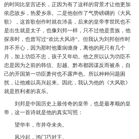
的时间比皇宫还长，正因为有了这样的背景才让他更加
依恋故乡，热爱乡亲。二是他创作了气势磅礴的《大风
歌》，这首歌创作时就在沛县，后来的皇帝李世民也不
是出生就是太子，也像刘邦一样，只不过他是贵族，他
探亲时，也曾写过“欢比大风诗”。但我认为刘邦创作时
并不开心，因为那时他重病缠身，离他的死只有几个
月，加上功臣不忠，孩子又年幼。他之所以认为功臣不
忠是因为之前的韩信、彭越、黔布都因谋反而被杀，自
己的开国第一功臣萧何也不露声色。所以种种问题困
扰，让他难以高兴起来。因此，我认为他的《大风歌》
就是胜利者的哀乐。
刘邦是中国历史上最传奇的皇帝，也是最孝顺的皇
帝，这一首诗就是他的真实写照：
望华丰，市井夺未央。
风沙起，鸿门巧对王。