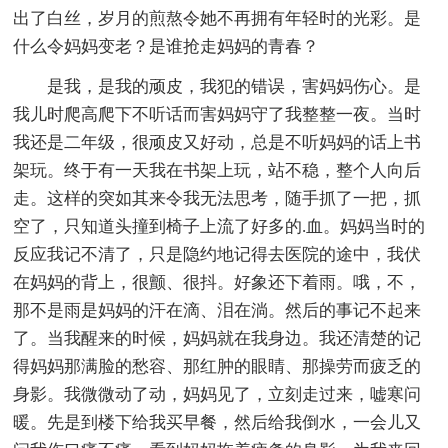
出了白丝，岁月的煎熬令她不再拥有年轻时的光彩。是
什么令妈妈变老？是谁抢走妈妈的青春？
是我，是我的顽皮，我犯的错误，害妈妈伤心。是
我儿时爬高爬下不听话而害妈妈守了我整整一夜。当时
我还是二年级，很顽皮又好动，总是不听妈妈的话上书
架玩。终于有一天我在书架上玩，站不稳，整个人向后
走。这样的突如其来令我无法思考，随手抓了一把，抓
空了，只知道头撞到椅子上流了好多的.血。妈妈当时的
反应我记不清了，只是隐约地记得去医院的途中，我伏
在妈妈的背上，很颤、很抖。好象还下着雨。哦，不，
那不是雨是妈妈的汗在滴、泪在淌。然后的事记不起来
了。当我醒来的时候，妈妈就在我身边。我还清楚的记
得妈妈那满脸的愁容、那红肿的眼睛、那操劳而疲乏的
身影。我微微动了动，妈妈见了，立刻走过来，嘘寒问
暖。先是到楼下给我买早餐，然后给我倒水，一会儿又