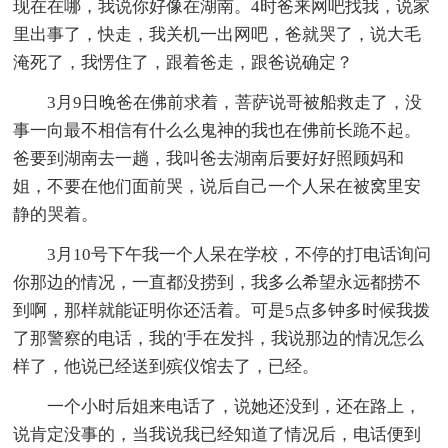
现在在哪，我说你好像在湖南。4时爸来网吧找我，说家
里出事了，快走，我关机一出网吧，爸就哭了，说大毛
淹死了，我愣住了，跟着爸走，跟爸说确定？
3月9日晚爸在佛前求着，菩萨说哥被船救走了，没
事一向最不相信有什么么鬼神的我也在佛前长跪不起。
爸要到湖南去一趟，我叫爸去湖南后要好好照顾妈和
姐，不要在他们面前哭，说后自己一个人呆在被窝里安
静的哭着。
3月10号下午我一个人呆在学校，不停的打电话询问
你那边的情况，一直都没捞到，我多么希望永远都捞不
到啊，那样就能证明你还活着。可是5点多钟多时候我拨
了那警察的电话，我的'手在发抖，我说那边的情况怎么
样了，他说已经送到殡仪馆去了，已经。
一个小时后姐来电话了，说她还没到，还在路上，
说肯定没事的，当我说我已经知道了情况后，电话便到