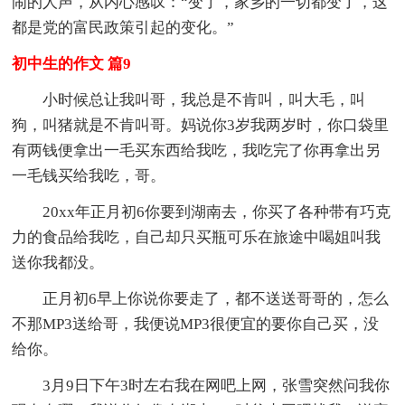
闹的人声，从内心感叹：“变了，家乡的一切都变了，这
都是党的富民政策引起的变化。”
初中生的作文 篇9
小时候总让我叫哥，我总是不肯叫，叫大毛，叫
狗，叫猪就是不肯叫哥。妈说你3岁我两岁时，你口袋里
有两钱便拿出一毛买东西给我吃，我吃完了你再拿出另
一毛钱买给我吃，哥。
20xx年正月初6你要到湖南去，你买了各种带有巧克
力的食品给我吃，自己却只买瓶可乐在旅途中喝姐叫我
送你我都没。
正月初6早上你说你要走了，都不送送哥哥的，怎么
不那MP3送给哥，我便说MP3很便宜的要你自己买，没
给你。
3月9日下午3时左右我在网吧上网，张雪突然问我你