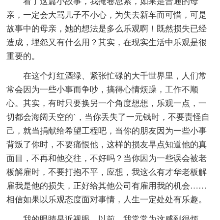
看了这篇小故事，我掩卷思索，如果是普通的母
亲，一定会大骂儿子不小心，为失去新车而可惜，可是
故事中的母亲，她的想法是多么乐观啊！既然损失已经
造成，埋怨又有什么用？其实，在现实生活中乐观是很
重要的。
在这个灯红酒绿、紧张忙碌的大千世界里，人们常
常会因为一些小事而争吵，搞得心情烦躁，工作不顺
心。其实，有时只要换另一个角度想想，乐观一点，一
切都会海阔天空的`，当你丢失了一元钱时，不要责怪自
己，就当捐献给希望工程吧，当你的朋友因为一些小事
背叛了你时，不要痛恨他，这样的损友早点知道他的真
面目，不再和他交往，不好吗？当你因为一些误会被老
板解雇时，不要打抱不平，应想，我这么有才华老板解
雇我是他的损失，正好给其他公司有雇用我的机会……
相信如果以乐观态度面对事情，人生一定处处有乐趣。
我的眼睛是近视眼，以前，我常常为这感到很烦