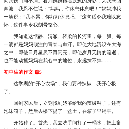
问我伤口痛不痛。看到妈妈拖着疲惫的身影，为我来回
奔波，我忍不住说：“妈妈，你休息休息吧！”妈妈冲我
一笑说：“我不累，你好好休息吧。”这句话令我难以忘
怀，这件事令我刻骨铭心。
我知道这恬静、清澈、轻柔的长河里，每一瓢、每
一滴都是妈妈倾注的青春与血汗。即使大地沉没在大海
之中，即使日月星辰不再闪亮，即使岁月无情的流逝，
也不能动摇妈妈在我心中的地位，永远抹不掉……
初中生的作文 篇5
这学期的“开心农场”，我们要种辣椒，我开心极
了。
回到家以后，立刻找到姥爷给我的辣椒种子，还有
泡沫箱子，然后去楼下提了一盆土，在箱子里铺平。
开始种了。首先，我去洗手间打了一桶水，把土翻