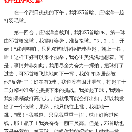
初中生的作文 篇3
在一个烈日炎炎的下午，我和邓首晗、庄锦洋一起
打羽毛球。
第一回合，庄锦洋当裁判，我和邓首晗PK。第一球
由邓首晗发球，我摆好姿势，准备接球。”3，2，1，开
始！“裁判鸣哨，只见邓首晗轻轻把球抛起，朝上一挥，
哈！这样正好可以来个扣杀，我心里美滋滋地想着。可
是，事情并非如此，我用尽全力奋力一挥拍，把球打了
过去，可邓首晗飞快地向下一挥，我的`扣杀居然被
他”反弹“了！好在有3球，我也没有因此泄气，打起了十
二分精神准备迎接接下来的挑战。我捡起了球，我明白
我如果稍微打高点儿，他就很可能会打出扣，所以我发
出了一个低球，果然，他只能往上挑，我猛地一
跳，”嘿！“我喊道。只见我重重一挥，球正好擦过网
线，耶！赢了！我兴奋得一蹦三尺高。但是，邓首晗也
不是好惹的，第三球，他模仿我的招式向上微微一挑，