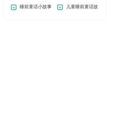
睡前童话小故事
儿童睡前童话故
故事(7篇)
故事(精选9篇)
儿童
事