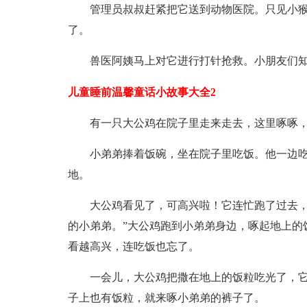
管理员叔叔赶紧把它送到动物医院。只见小猴
了。
兽医阿姨马上对它进行打针抢救。小朋友们知
儿童睡前温馨童话小故事大全2
有一只大公鸡在院子里走来走去，这里啄啄，那
小弟弟捧着饭碗，坐在院子里吃饭。他一边吃
地。
大公鸡看见了，可高兴啦！它连忙跑了过去，嘴
的小弟弟。”大公鸡跑到小弟弟身边，啄起地上的
看越高兴，连吃饭也忘了。
一会儿，大公鸡把撒在地上的饭粒吃光了，它还
子上也有饭粒，就来啄小弟弟的裤子了。