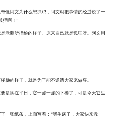
奇怪阿文为什么想抓鸡，阿文就把事情的经过说了一
狐狸啊！”
是老鹰所描绘的样子。原来自己就是狐狸呀。阿文用
楼梯的样子，就是为了能不邀请大家来做客。
要是搁在平日，它一蹦一蹦的下楼了，可是今天它生
一张纸条，上面写着：“我生病了，大家快来救