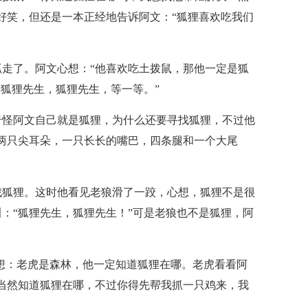
好笑，但还是一本正经地告诉阿文：“狐狸喜欢吃我们
了。阿文心想：“他喜欢吃土拨鼠，那他一定是狐
“狐狸先生，狐狸先生，等一等。”
怪阿文自己就是狐狸，为什么还要寻找狐狸，不过他
两只尖耳朵，一只长长的嘴巴，四条腿和一个大尾
狐狸。这时他看见老狼滑了一跤，心想，狐狸不是很
：“狐狸先生，狐狸先生！”可是老狼也不是狐狸，阿
：老虎是森林，他一定知道狐狸在哪。老虎看看阿
当然知道狐狸在哪，不过你得先帮我抓一只鸡来，我