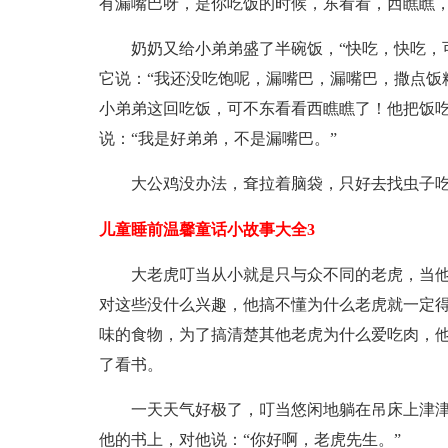
有漏嘴巴呀，是你吃饭的时候，东看看，西瞧瞧，
奶奶又给小弟弟盛了半碗饭，“快吃，快吃，可
它说：“我还没吃饱呢，漏嘴巴，漏嘴巴，撒点饭
小弟弟这回吃饭，可不东看看西瞧瞧了！他把饭
说：“我是好弟弟，不是漏嘴巴。”
大公鸡没办法，耷拉着脑袋，只好去找虫子吃
儿童睡前温馨童话小故事大全3
大老虎叮当从小就是只与众不同的老虎，当他
对这些没什么兴趣，他搞不懂为什么老虎就一定
味的食物，为了搞清楚其他老虎为什么爱吃肉，
了看书。
一天天气好极了，叮当悠闲地躺在吊床上津津
他的书上，对他说：“你好啊，老虎先生。”