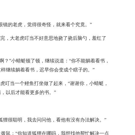
镜的老虎，觉得很奇怪，就来看个究竟。”
完，大老虎叮当不好意思地挠了挠后脑勺，羞红了
？”小蜻蜓顿了顿，继续说道：“你不能躺着看书，
样继续躺着看书，迟早你会变成个瞎子的。”
虎叮当一个鲤鱼打坐做了起来，“谢谢你，小蜻蜓，
，以后才能看更多的书。”
狸很聪明，我去问问他，看他有没有办法解决。”
鼠：“你知道狐狸在哪吗，我想找他帮忙解决一点