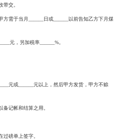
收带交。
当月______日或______以前告知乙方下月煤
_元，另加税率______%。
_元或______元以上，然后甲方发货，甲方不赊
以备记帐和结算之用。
在过磅单上签字。