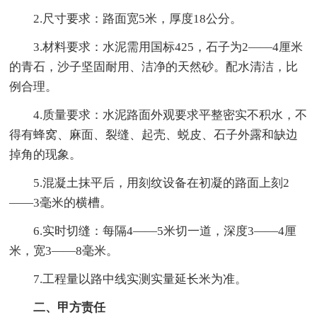
2.尺寸要求：路面宽5米，厚度18公分。
3.材料要求：水泥需用国标425，石子为2——4厘米
的青石，沙子坚固耐用、洁净的天然砂。配水清洁，比
例合理。
4.质量要求：水泥路面外观要求平整密实不积水，不
得有蜂窝、麻面、裂缝、起壳、蜕皮、石子外露和缺边
掉角的现象。
5.混凝土抹平后，用刻纹设备在初凝的路面上刻2
——3毫米的横槽。
6.实时切缝：每隔4——5米切一道，深度3——4厘
米，宽3——8毫米。
7.工程量以路中线实测实量延长米为准。
二、甲方责任