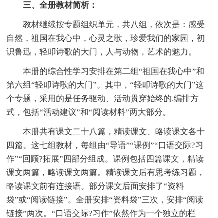
三、全册教材简析：
教材继续按专题组织单元，共八组，依次是：感受
自然，祖国在我心中，心灵之歌，珍爱我们的家园，初
识鲁迅，轻叩诗歌的大门，人与动物，艺术的魅力。
本册的综合性学习安排在第二组“祖国在我心中”和
第六组“轻叩诗歌的大门”。其中，“轻叩诗歌的大门”这
个专题，采用的是任务驱动、活动贯穿始终的.编排方
式，包括“活动建议”和“阅读材料”两大部分。
本册共有课文二十八篇，精读课文、略读课文各十
四篇。这七组教材，每组由“导语”“课例”“口语交际?习
作”“回顾?拓展”四部分组成。课例包括四篇课文，精读
课文两篇，略读课文两篇。精读课文后有思考练习题，
略读课文前有连接语。部分课文后面安排了“资料
袋”或“阅读链接”。全册安排“资料袋”三次，安排“阅读
链接”两次。“口语交际?习作”依然作为一个独立的栏