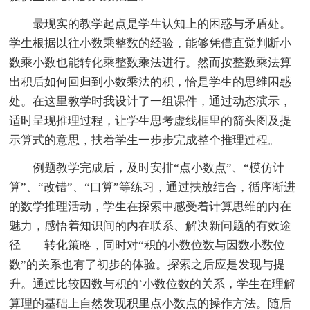
最现实的教学起点是学生认知上的困惑与矛盾处。
学生根据以往小数乘整数的经验，能够凭借直觉判断小
数乘小数也能转化乘整数乘法进行。然而按整数乘法算
出积后如何回归到小数乘法的积，恰是学生的思维困惑
处。在这里教学时我设计了一组课件，通过动态演示，
适时呈现推理过程，让学生思考虚线框里的箭头图及提
示算式的意思，扶着学生一步步完成整个推理过程。
例题教学完成后，及时安排“点小数点”、“模仿计
算”、“改错”、“口算”等练习，通过扶放结合，循序渐进
的数学推理活动，学生在探索中感受着计算思维的内在
魅力，感悟着知识间的内在联系、解决新问题的有效途
径——转化策略，同时对“积的小数位数与因数小数位
数”的关系也有了初步的体验。探索之后应是发现与提
升。通过比较因数与积的`小数位数的关系，学生在理解
算理的基础上自然发现积里点小数点的操作方法。随后