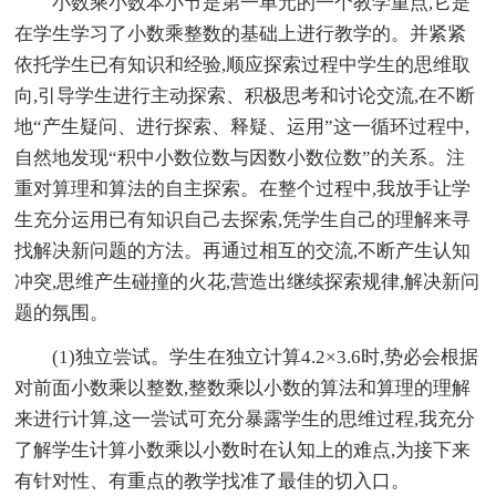
小数乘小数本小节是第一单元的一个教学重点,它是
在学生学习了小数乘整数的基础上进行教学的。并紧紧
依托学生已有知识和经验,顺应探索过程中学生的思维取
向,引导学生进行主动探索、积极思考和讨论交流,在不断
地“产生疑问、进行探索、释疑、运用”这一循环过程中,
自然地发现“积中小数位数与因数小数位数”的关系。注
重对算理和算法的自主探索。在整个过程中,我放手让学
生充分运用已有知识自己去探索,凭学生自己的理解来寻
找解决新问题的方法。再通过相互的交流,不断产生认知
冲突,思维产生碰撞的火花,营造出继续探索规律,解决新问
题的氛围。
(1)独立尝试。学生在独立计算4.2×3.6时,势必会根据
对前面小数乘以整数,整数乘以小数的算法和算理的理解
来进行计算,这一尝试可充分暴露学生的思维过程,我充分
了解学生计算小数乘以小数时在认知上的难点,为接下来
有针对性、有重点的教学找准了最佳的切入口。